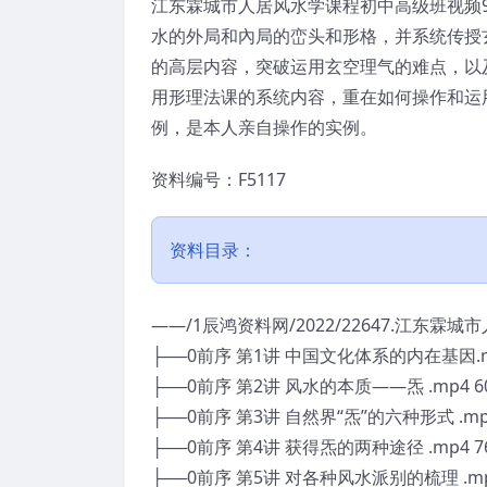
江东霖城市人居风水学课程初中高级班视频
水的外局和內局的峦头和形格，并系统传授
的高层内容，突破运用玄空理气的难点，以
用形理法课的系统内容，重在如何操作和运
例，是本人亲自操作的实例。
资料编号：F5117
资料目录：
——/1辰鸿资料网/2022/22647.江东霖
├──0前序 第1讲 中国文化体系的内在基因.mp
├──0前序 第2讲 风水的本质——炁 .mp4 60
├──0前序 第3讲 自然界“炁”的六种形式 .mp4
├──0前序 第4讲 获得炁的两种途径 .mp4 76
├──0前序 第5讲 对各种风水派别的梳理 .mp4