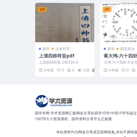
VIP
VIP
易学
法术符咒
易学
阳宅风水
上清四帅符旨pdf
蒋大鸿-六十四
秘本（古本）
上清四帅符旨 240126-6
大鸿-六十四卦大玄
本） Y2302-43-16
3 年前
0
0
128
8
3 年前
0
国学术网 学术资源网汇集网友分享的易学/D学/中医/F学等超过
100TB大小资源课程，国学资料分享平台正能量
本站资料均为网友分享或互联网收集,本站不拥有