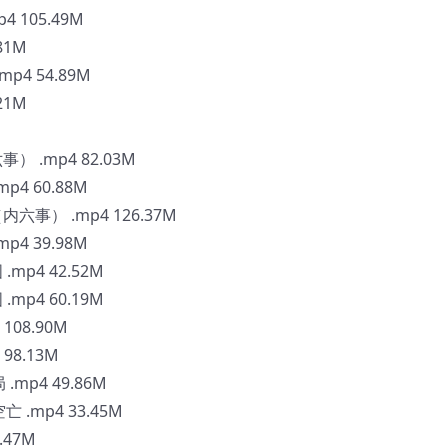
 105.49M
81M
4 54.89M
21M
 .mp4 82.03M
4 60.88M
事） .mp4 126.37M
4 39.98M
mp4 42.52M
mp4 60.19M
108.90M
98.13M
mp4 49.86M
.mp4 33.45M
.47M