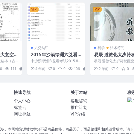
VIP
VIP
六爻纳甲
易学
法术符咒
卦大玄空
2015年沙漠绿洲六爻看
易晟 道教化太岁符
考试录音18集+文档4份
课程 6讲
空秘本（古
中沙漠绿洲六爻看考试2015.8.1
易晟 道教化太岁符秘配套
7-9.1 编号：1046C692 中沙漠
讲 2404198 1 犯太岁生肖
0
111
1
4 年前
0
0
106
5
2 年前
0
0
绿...
mp...
快速导航
关于本站
联
个人中心
客服咨询
标签云
推广计划
网址导航
VIP介绍
版权。本网站资源赞助学分不是商品价格，商品无价，而是整理和相关运营成本。请下