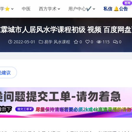
咨询
国学⭐
中医
西方学术
用户中心✔️
私信 🔔公告
霖城市人居风水学课程初级 视频 百度网
2022-05-01
易学
风水课程
0
0
115
0
论建议