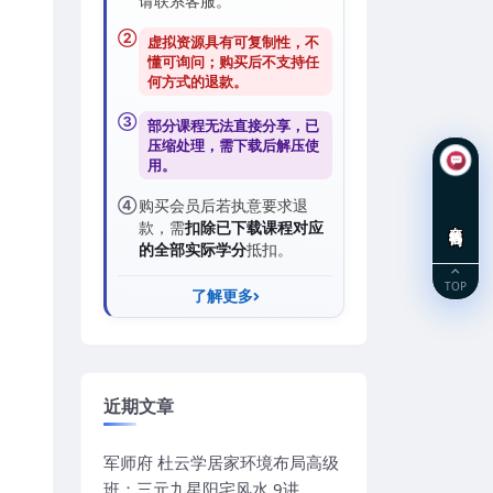
请联系客服。
②
虚拟资源具有可复制性，不
懂可询问；购买后
不支持任
何方式的退款
。
③
部分课程无法直接分享，已
压缩处理，需
下载后解压
使
用。
④
购买会员后若执意要求退
在线咨询
款，需
扣除已下载课程对应
的全部实际学分
抵扣。
TOP
了解更多
近期文章
军师府 杜云学居家环境布局高级
班：三元九星阳宅风水 9讲