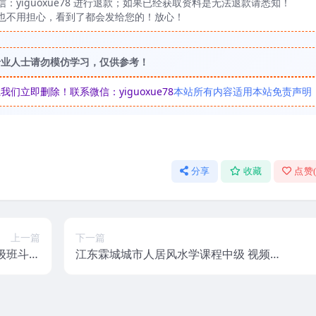
yiguoxue78 进行退款；如果已经获取资料是无法退款请悉知！
也不用担心，看到了都会发给您的！放心！
专业人士请勿模仿学习，仅供参考！
立即删除！联系微信：yiguoxue78
本站所有内容适用本站免责声明
分享
收藏
点赞
上一篇
下一篇
级班斗数
江东霖城城市人居风水学课程中级 视频百
盘阿里云盘
度盘