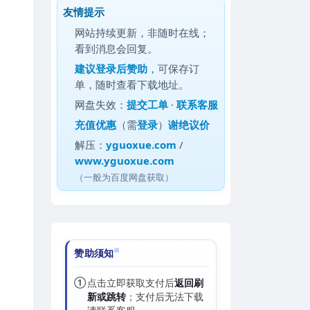
友情提示
网站持续更新，非随时在线；
看到消息会回复。
建议
登录后赞助
，可保存订
单，随时查看下载地址。
网盘失效：
提交工单
·
联系客服
充值优惠
（需
登录
）
谢绝议价
解压：
yguoxue.com
/
www.yguoxue.com
（一般为百度网盘获取）
赞助须知
①
点击立即获取支付后
返回刷
新或跳转
；支付后无法下载