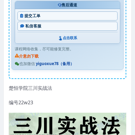
售后通道
提交工单
私信客服
点击联系
课程网络收集，尽可能修复完整。
介意勿下载
也加微信
yiguoxue78（备用）
楚恒学院三川实战法
编号22w23