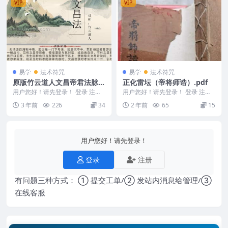
VIP
VIP
易学
法术符咒
易学
法术符咒
原版竹云道人文昌帝君法脉上
正化雷坛（帝将师诰）.pdf
部视频+教学文档 17道法术课
用户您好！请先登录！ 登录 注册
用户您好！请先登录！ 登录 注册
程
竹云道人文昌帝君法脉上部视频
正化雷坛（帝将师诰）.pdf 24050
3 年前
226
34
2 年前
65
15
+文档(原版) Y...
37-...
用户您好！请先登录！
登录
注册
有问题三种方式： ① 提交工单/② 发站内消息给管理/③
在线客服