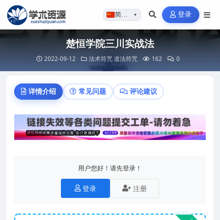
登录
简体…
▼
楚恒学院三川实战法
2022-09-12
法术符咒
道法符咒
162
0
详情介绍
常见问题
评论建议
用户您好！请先登录！
登录
注册