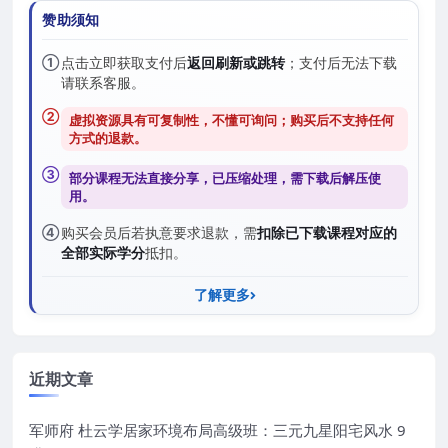
赞助须知
①
点击立即获取支付后
返回刷新或跳转
；支付后无法下载
请联系客服。
②
虚拟资源具有可复制性，不懂可询问；购买后
不支持任何
方式的退款
。
③
部分课程无法直接分享，已压缩处理，需
下载后解压
使
用。
④
购买会员后若执意要求退款，需
扣除已下载课程对应的
全部实际学分
抵扣。
了解更多
近期文章
军师府 杜云学居家环境布局高级班：三元九星阳宅风水 9