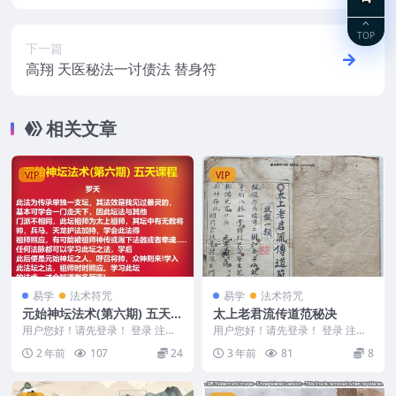
TOP
下一篇
高翔 天医秘法一讨债法 替身符
相关文章
VIP
VIP
易学
法术符咒
易学
法术符咒
元始神坛法术(第六期) 五天课
太上老君流传道范秘决
程 罗天
用户您好！请先登录！ 登录 注册
用户您好！请先登录！ 登录 注册
元始神坛第六期 2410103 元始神
太上老君流传道范秘决. 240126-7
2 年前
107
24
3 年前
81
8
坛第六期...