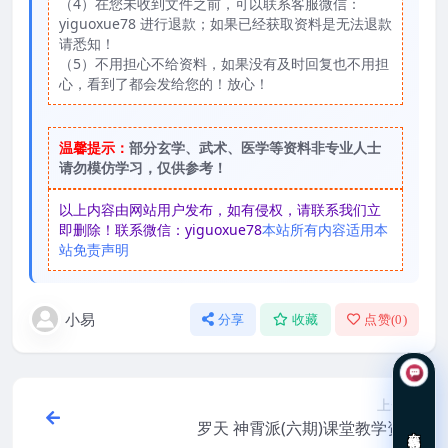
（4）在您未收到文件之前，可以联系客服微信：
yiguoxue78 进行退款；如果已经获取资料是无法退款
请悉知！
（5）不用担心不给资料，如果没有及时回复也不用担
心，看到了都会发给您的！放心！
温馨提示：
部分玄学、武术、医学等资料非专业人士
请勿模仿学习，仅供参考！
以上内容由网站用户发布，如有侵权，请联系我们立
即删除！联系微信：yiguoxue78
本站所有内容适用本
站免责声明
小易
分享
收藏
点赞(
0
)
上一篇
罗天 神霄派(六期)课堂教学资料
在线咨询