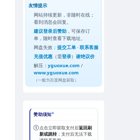
友情提示
网站持续更新，非随时在线；
看到消息会回复。
建议
登录后赞助
，可保存订
单，随时查看下载地址。
网盘失效：
提交工单
·
联系客服
充值优惠
（需
登录
）
谢绝议价
解压：
yguoxue.com
/
www.yguoxue.com
（一般为百度网盘获取）
赞助须知
①
点击立即获取支付后
返回刷
新或跳转
；支付后无法下载