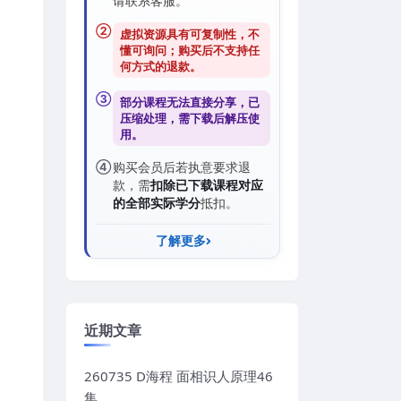
请联系客服。
②
虚拟资源具有可复制性，不
懂可询问；购买后
不支持任
何方式的退款
。
③
部分课程无法直接分享，已
压缩处理，需
下载后解压
使
用。
④
购买会员后若执意要求退
款，需
扣除已下载课程对应
的全部实际学分
抵扣。
了解更多
近期文章
260735 D海程 面相识人原理46
集