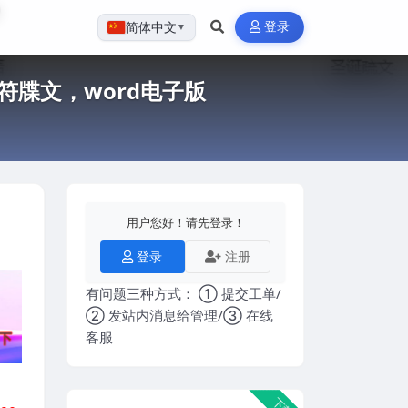
登录
简体中文
▼
符牒文，word电子版
用户您好！请先登录！
登录
注册
有问题三种方式： ① 提交工单/
② 发站内消息给管理/③ 在线
客服
下载