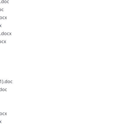
doc
c
cx
x
docx
cx
.doc
doc
cx
x