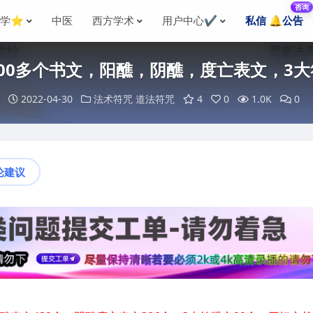
咨询
国学⭐
中医
西方学术
用户中心✔️
私信 🔔公告
00多个书文，阳醮，阴醮，度亡表文，3大
2022-04-30
法术符咒
道法符咒
4
0
1.0K
0
论建议