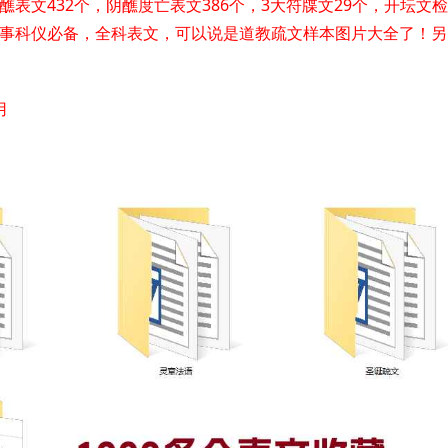
醮表文432个，阴醮度亡表文386个，3大符牒文29个，开坛文检
法事科仪必备，全科表文，可以说是道教疏文样本图片大全了！另
用