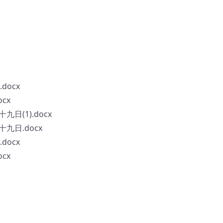
docx
cx
日(1).docx
九日.docx
docx
cx