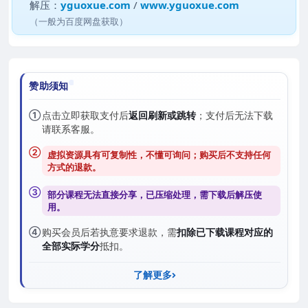
解压：
yguoxue.com
/
www.yguoxue.com
（一般为百度网盘获取）
赞助须知
①
点击立即获取支付后
返回刷新或跳转
；支付后无法下载
请联系客服。
②
虚拟资源具有可复制性，不懂可询问；购买后
不支持任何
方式的退款
。
③
部分课程无法直接分享，已压缩处理，需
下载后解压
使
用。
④
购买会员后若执意要求退款，需
扣除已下载课程对应的
全部实际学分
抵扣。
了解更多