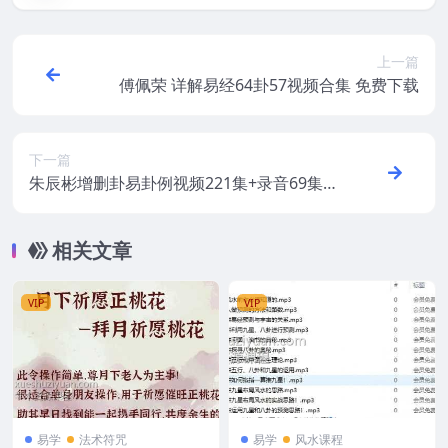
上一篇
傅佩荣 详解易经64卦57视频合集 免费下载
下一篇
朱辰彬增删卦易卦例视频221集+录音69集
+讲义文件 周易六爻全套资源
相关文章
VIP
VIP
易学
法术符咒
易学
风水课程