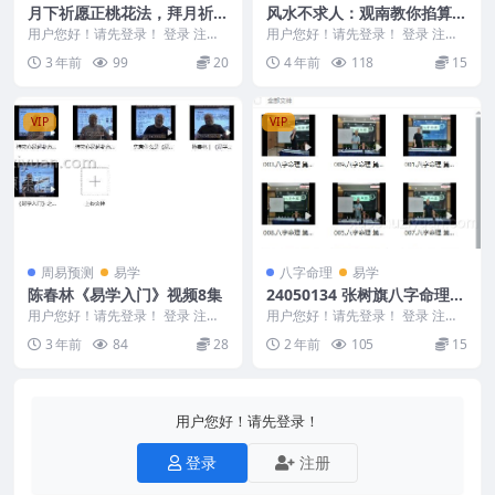
月下祈愿正桃花法，拜月祈愿
风水不求人：观南教你掐算风
桃花道法
水10集【完结】全集
用户您好！请先登录！ 登录 注册
用户您好！请先登录！ 登录 注册
月下祈愿正桃花法，拜月祈愿桃花
【完结】风水不求人：观南教你掐
3 年前
99
20
4 年前
118
15
道法 此令操作简...
算风水 编号：2...
VIP
VIP
周易预测
易学
八字命理
易学
陈春林《易学入门》视频8集
24050134 张树旗八字命理10
集
用户您好！请先登录！ 登录 注册
用户您好！请先登录！ 登录 注册
陈春林《易学入门》视频8集 2310
张树旗八字命理10集 24050134 0
3 年前
84
28
2 年前
105
15
140 《...
01...
用户您好！请先登录！
登录
注册