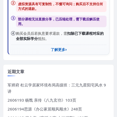
②
虚拟资源具有可复制性，不懂可询问；购买后
不支持任何
方式的退款
。
③
部分课程无法直接分享，已压缩处理，需
下载后解压
使
用。
④
购买会员后若执意要求退款，需
扣除已下载课程对应的
全部实际学分
抵扣。
了解更多
近期文章
军师府 杜云学居家环境布局高级班：三元九星阳宅风水 9
讲
2606193 杨戬 亲传《八九玄功》103页
2606194思源《办公家居顺风顺水》248页