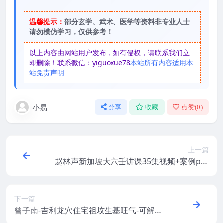
温馨提示：
部分玄学、武术、医学等资料非专业人士
请勿模仿学习，仅供参考！
以上内容由网站用户发布，如有侵权，请联系我们立
即删除！联系微信：yiguoxue78
本站所有内容适用本
站免责声明
小易
分享
收藏
点赞(
0
)
上一篇
赵林声新加坡大六壬讲课35集视频+案例pdf
阿里云盘下载
下一篇
曾子南-吉利龙穴住宅祖坟生基旺气-可解人
零神煞运灾祸（单双页）.pdf211页，百度