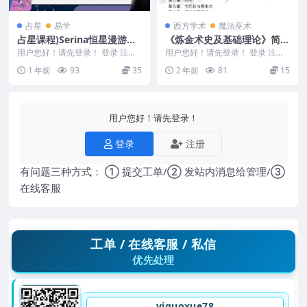
占星
易学
西方学术
魔法巫术
占星课程)Serina恒星漫游之
《炼金术史及基础理论》简
旅·解密星空的语言～深度‮习
译.pdf
用户您好！请先登录！ 登录 注册
用户您好！请先登录！ 登录 注册
学‬一整年～心灵升级3.0「知
占星课程)Serina恒星漫游之旅·解
《炼金术史及基础理论》简译.pdf
1 年前
93
35
2 年前
81
15
密星空的...
24012...
识层面+实修层面」
用户您好！请先登录！
登录
注册
有问题三种方式： ① 提交工单/② 发站内消息给管理/③
在线客服
工单 / 在线客服 / 私信
优先处理
yiguoxue78