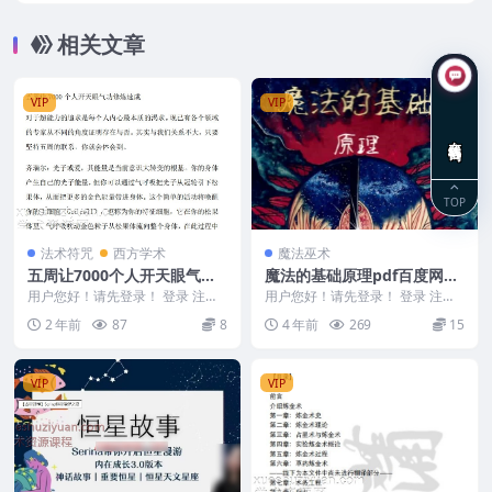
盘 阿里云盘下载！
相关文章
VIP
VIP
在线咨询
TOP
法术符咒
西方学术
魔法巫术
五周让7000个人开天眼气功
魔法的基础原理pdf百度网盘
修炼速成
下载
用户您好！请先登录！ 登录 注册
用户您好！请先登录！ 登录 注册
五周让7000个人开天眼气功修炼
魔法的基础原理 223316-017
2 年前
87
8
4 年前
269
15
速成.pdf ...
VIP
VIP