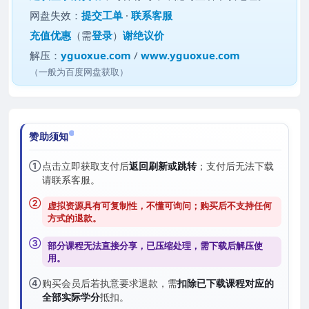
网盘失效：
提交工单
·
联系客服
充值优惠
（需
登录
）
谢绝议价
解压：
yguoxue.com
/
www.yguoxue.com
（一般为百度网盘获取）
赞助须知
①
点击立即获取支付后
返回刷新或跳转
；支付后无法下载
请联系客服。
②
虚拟资源具有可复制性，不懂可询问；购买后
不支持任何
方式的退款
。
③
部分课程无法直接分享，已压缩处理，需
下载后解压
使
用。
④
购买会员后若执意要求退款，需
扣除已下载课程对应的
全部实际学分
抵扣。