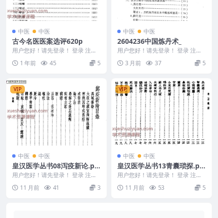
中医
中医
中医
中医
古今名医医案选评620p
2604236中国炼丹术_
用户您好！请先登录！ 登录 注册
用户您好！请先登录！ 登录 注册
古今名医医案选评 2505400-387
中国炼丹术 2604236 以下内容为
1 年前
45
5
3 月前
37
5
&n...
整理的相...
VIP
VIP
中医
中医
中医
中医
皇汉医学丛书08泻疫新论.pd
皇汉医学丛书13青囊琐探.pd
f
f
用户您好！请先登录！ 登录 注册
用户您好！请先登录！ 登录 注册
皇汉医学丛书08泻疫新论.pdf 250
皇汉医学丛书13青囊琐探.pdf 250
11 月前
41
3
11 月前
53
5
540...
540...