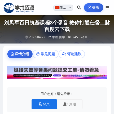
登录
简体…
▼
刘凤军百日筑基课程8个录音 教你打通任督二脉
百度云下载
2022-04-22
中医
国学
245
0
详情介绍
常见问题
评论建议
用户您好！请先登录！
登录
注册