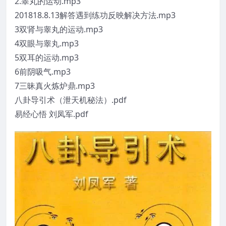
2.睾丸的运动.mp3
201818.8.13解答遇到练功反映解决方法.mp3
3双肾与睾丸的运动.mp3
4双眼与睾丸.mp3
5双耳的运动.mp3
6前阴吸气.mp3
7三昧真火炼炉鼎.mp3
八卦导引术（泄天机秘法）.pdf
易经心悟 刘凤军.pdf