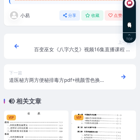
小易
分享
收藏
点赞(
0
)
在线咨询
TOP
上一篇
百变巫女《八字六爻》视频16集直播课程 百
度云下载！
下一篇
道医秘方两方便秘排毒方pdf+桃颜雪色换容
术pdf
相关文章
VIP
VIP