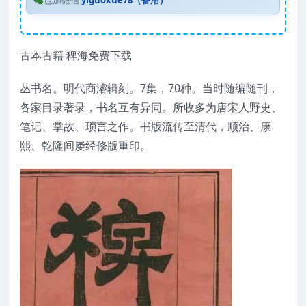
也加微信
yiguoxue78（备用）
古本古籍 稗海免费下载
丛书名。明代商濬辑刻。7集，70种。当时随编随刊，
各家目录著录，书名互有异同。所收多为唐宋人野史、
笔记、掌故、琐言之作。书版流传至清代，顺治、康
熙、乾隆间屡经修版重印。