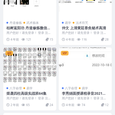
丹道修炼
武术炼体
易学
法术符咒
枯树返阳功 丹道修炼微信群
仲文 上清黄廷香灸秘术高清
课程视频9集+图片资料
用户您好！请先登录！ 登录 注册
用户您好！请先登录！ 登录 注册
枯树返阳功微信群课程视频9集+图
新最‬引进仲文老师新课+传秘‬香灸
4 年前
121
15
4 年前
116
28
片资料 编号：...
法 上清黄廷...
VIP
VIP
八字命理
易学
八字命理
易学
煜晟四柱高级实战班64集
李秀娟面授课程录音2021年6
月16日弟子班面授课程录音1
用户您好！请先登录！ 登录 注册
用户您好！请先登录！ 登录 注册
煜晟四柱高级实战班64集 241211
集 2个小时59分录音讲解
李秀娟老师弟子班面授课程 李秀
2 年前
65
24
4 年前
74
12
1 01...
娟面授课程录音2...