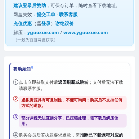
建议
登录后赞助
，可保存订单，随时查看下载地址。
网盘失效：
提交工单
·
联系客服
充值优惠
（需
登录
）
谢绝议价
解压：
yguoxue.com
/
www.yguoxue.com
（一般为百度网盘获取）
赞助须知
①
点击立即获取支付后
返回刷新或跳转
；支付后无法下载
请联系客服。
②
虚拟资源具有可复制性，不懂可询问；购买后
不支持任何
方式的退款
。
③
部分课程无法直接分享，已压缩处理，需
下载后解压
使
用。
④
购买会员后若执意要求退款，需
扣除已下载课程对应的