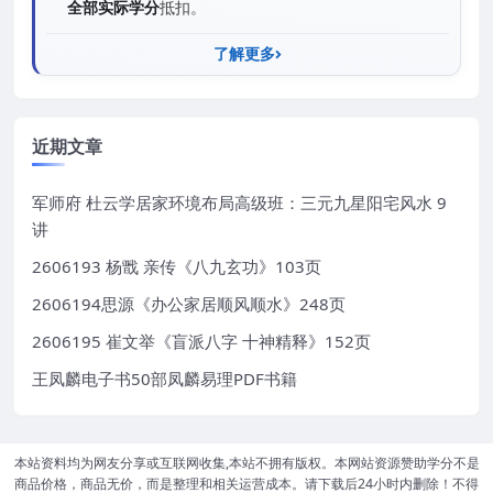
全部实际学分
抵扣。
了解更多
近期文章
军师府 杜云学居家环境布局高级班：三元九星阳宅风水 9
讲
2606193 杨戬 亲传《八九玄功》103页
2606194思源《办公家居顺风顺水》248页
2606195 崔文举《盲派八字 十神精释》152页
王凤麟电子书50部凤麟易理PDF书籍
本站资料均为网友分享或互联网收集,本站不拥有版权。本网站资源赞助学分不是
商品价格，商品无价，而是整理和相关运营成本。请下载后24小时内删除！不得