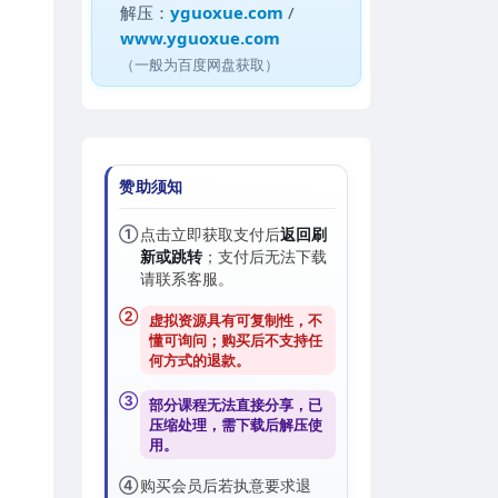
解压：
yguoxue.com
/
www.yguoxue.com
（一般为百度网盘获取）
赞助须知
①
点击立即获取支付后
返回刷
新或跳转
；支付后无法下载
请联系客服。
②
虚拟资源具有可复制性，不
懂可询问；购买后
不支持任
何方式的退款
。
③
部分课程无法直接分享，已
压缩处理，需
下载后解压
使
用。
④
购买会员后若执意要求退