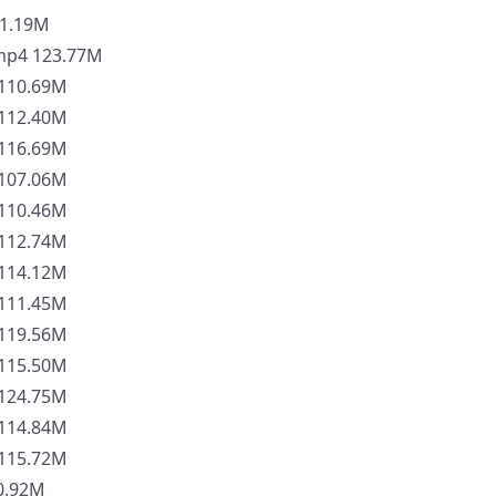
1.19M
4 123.77M
10.69M
12.40M
16.69M
07.06M
10.46M
12.74M
14.12M
11.45M
19.56M
15.50M
24.75M
14.84M
15.72M
.92M