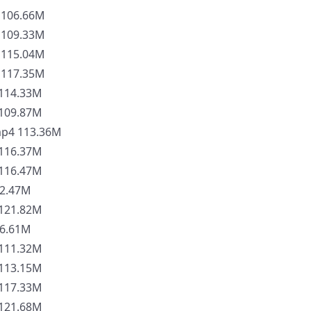
06.66M
09.33M
15.04M
17.35M
14.33M
09.87M
 113.36M
16.37M
16.47M
2.47M
21.82M
6.61M
11.32M
13.15M
17.33M
21.68M