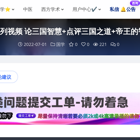
咨询
国学⭐
中医
西方学术
用户中心✔️
私信 🔔公告
列视频 论三国智慧+点评三国之道+帝王的
2022-07-01
国学
0
0
221
0
论建议