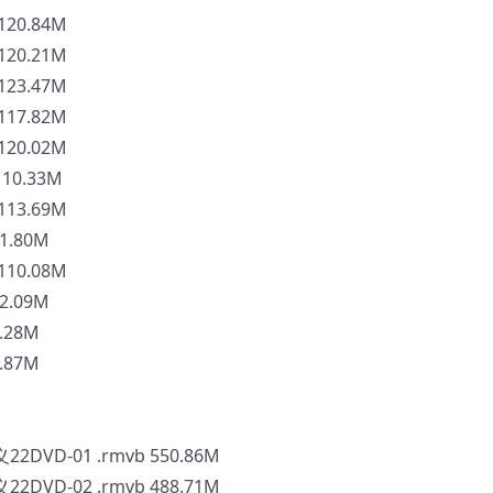
20.84M
20.21M
23.47M
17.82M
20.02M
0.33M
13.69M
1.80M
10.08M
2.09M
.28M
.87M
D-01 .rmvb 550.86M
D-02 .rmvb 488.71M