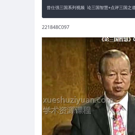
曾仕强三国系列视频 论三国智慧+点评三国之
221848C097