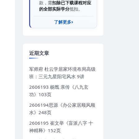
款，需
扣除已下载课程对应
的全部实际学分
抵扣。
了解更多
近期文章
军师府 杜云学居家环境布局高级
班：三元九星阳宅风水 9讲
2606193 杨戬 亲传《八九玄
功》103页
2606194思源《办公家居顺风顺
水》248页
2606195 崔文举《盲派八字 十
神精释》152页