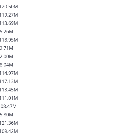
20.50M
19.27M
13.69M
5.26M
18.95M
2.71M
2.00M
8.04M
14.97M
17.13M
13.45M
11.01M
8.47M
5.80M
21.36M
09.42M