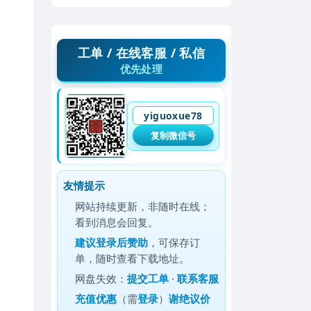
工单 / 在线客服 / 私信
优先处理
yiguoxue78
复制微信号
友情提示
网站持续更新，非随时在线；
看到消息会回复。
建议
登录后赞助
，可保存订
单，随时查看下载地址。
网盘失效：
提交工单
·
联系客服
充值优惠
（需
登录
）
谢绝议价