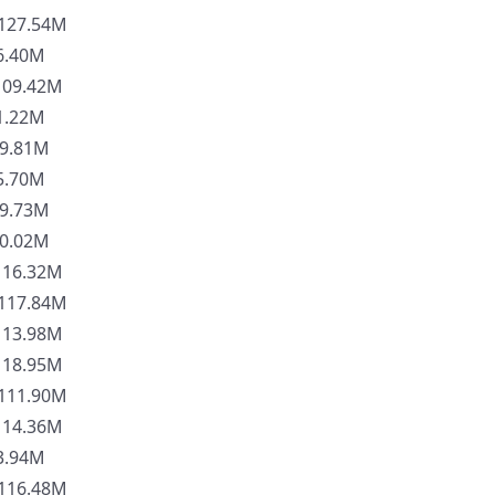
27.54M
.40M
9.42M
.22M
9.81M
.70M
9.73M
0.02M
6.32M
17.84M
3.98M
8.95M
11.90M
4.36M
.94M
16.48M