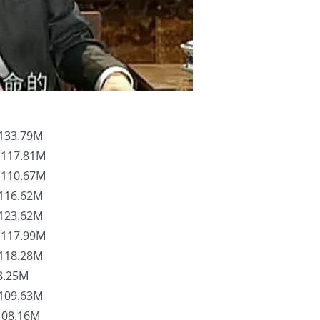
33.79M
17.81M
10.67M
16.62M
23.62M
17.99M
18.28M
.25M
09.63M
8.16M