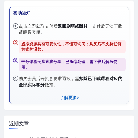
赞助须知
①
点击立即获取支付后
返回刷新或跳转
；支付后无法下载
请联系客服。
②
虚拟资源具有可复制性，不懂可询问；购买后
不支持任何
方式的退款
。
③
部分课程无法直接分享，已压缩处理，需
下载后解压
使
用。
④
购买会员后若执意要求退款，需
扣除已下载课程对应的
全部实际学分
抵扣。
了解更多
近期文章