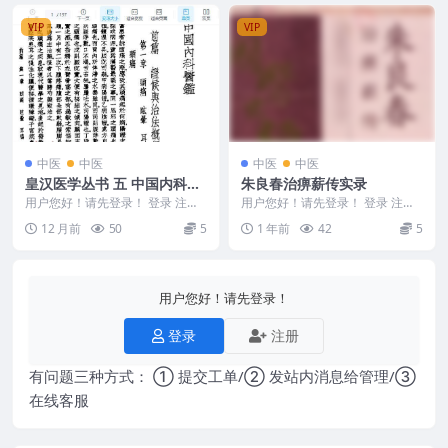
VIP
VIP
中医
中医
中医
中医
皇汉医学丛书 五 中国内科医
朱良春治痹薪传实录
鉴.pdf
用户您好！请先登录！ 登录 注册
用户您好！请先登录！ 登录 注册
皇汉医学丛书 五 中国内科医鉴.pd
朱良春治痹薪传实录 2505419 ...
12 月前
50
5
1 年前
42
5
f 250...
用户您好！请先登录！
登录
注册
有问题三种方式： ① 提交工单/② 发站内消息给管理/③
在线客服