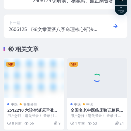
2606129 谢昕润、杨淑惠、熊芷娴合著《斗
数医学与美容美体》450页
TOP
下一篇
2606125 《崔文举盲派八字命理核心断法精
髓-格局+做功+象法+应期》275页
相关文章
VIP
VIP
中医
养生修性
中医
中医
2512210 六珍存滋调理滋补
全国名老中医临床验证糖尿病
线上课21集
特效方献方
用户您好！请先登录！ 登录 注册
用户您好！请先登录！ 登录 注册
六珍存滋调理滋补 线上课21集 25
全国名老中医临床验证糖尿病特效
8 月前
56
9
1 年前
53
24
12210...
方献方 糖尿病 ...