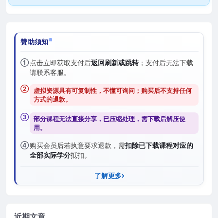
赞助须知
①
点击立即获取支付后
返回刷新或跳转
；支付后无法下载
请联系客服。
②
虚拟资源具有可复制性，不懂可询问；购买后
不支持任何
方式的退款
。
③
部分课程无法直接分享，已压缩处理，需
下载后解压
使
用。
④
购买会员后若执意要求退款，需
扣除已下载课程对应的
全部实际学分
抵扣。
了解更多
近期文章