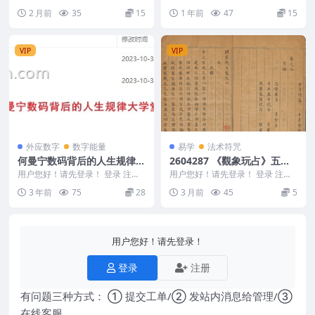
长青阁紫微斗数弟子班课程1 2606
白宝泉 命理解真- pdfY 250669
2 月前
35
15
1 年前
47
15
08长青阁...
VIP
VIP
外应数字
数字能量
易学
法术符咒
何曼宁数码背后的人生规律大
2604287 《觀象玩占》五十
学堂第一期
卷【唐】李淳風撰 許明元寫
用户您好！请先登录！ 登录 注册
用户您好！请先登录！ 登录 注册
何曼宁数码背后的人生规律大学堂
明抄本
《觀象玩占》五十卷【唐】李淳風
3 年前
75
28
3 月前
45
5
第一期 14 2...
撰 許明元寫 明...
用户您好！请先登录！
登录
注册
有问题三种方式： ① 提交工单/② 发站内消息给管理/③
在线客服