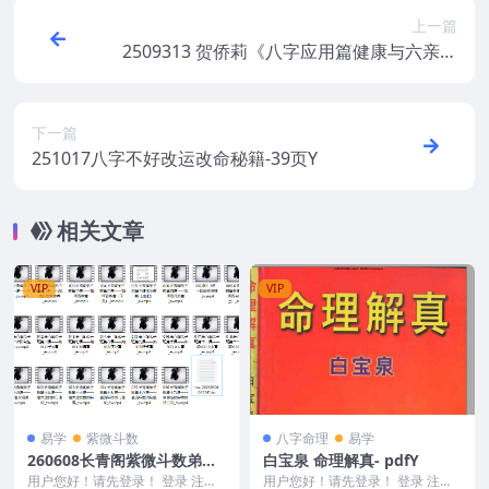
上一篇
2509313 贺侨莉《八字应用篇健康与六亲》
102集视频Y
下一篇
251017八字不好改运改命秘籍-39页Y
相关文章
VIP
VIP
易学
紫微斗数
八字命理
易学
260608长青阁紫微斗数弟子
白宝泉 命理解真- pdfY
班课程
用户您好！请先登录！ 登录 注册
用户您好！请先登录！ 登录 注册