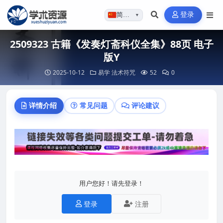
登录
简体…
▼
2509323 古籍《发奏灯斋科仪全集》88页 电子
版Y
2025-10-12
易学
法术符咒
52
0
详情介绍
常见问题
评论建议
用户您好！请先登录！
登录
注册