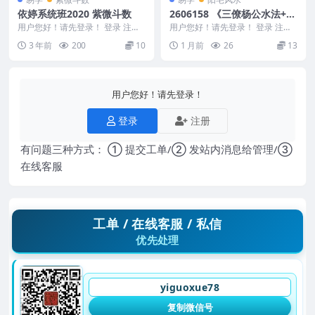
依婷系统班2020 紫微斗数
2606158 《三僚杨公水法+望
坟断千古口诀》180页
用户您好！请先登录！ 登录 注册
用户您好！请先登录！ 登录 注册
依婷系统班2020 紫微斗数 4101B
《三僚杨公水法+望坟断千古口
3 年前
200
10
1 月前
26
13
216...
诀》180页 26...
用户您好！请先登录！
登录
注册
有问题三种方式： ① 提交工单/② 发站内消息给管理/③
在线客服
工单 / 在线客服 / 私信
优先处理
yiguoxue78
复制微信号