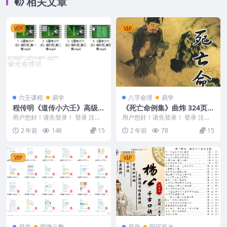
相关文章
VIP
VIP
六壬课程
易学
八字命理
易学
程传明《道传小六壬》高级班
《死亡命例集》曲炜 324页Y
视频4集约9小时
Y
用户您好！请先登录！ 登录 注册
用户您好！请先登录！ 登录 注册
程传明《道传小六壬》高级班视频
《死亡命例集》曲炜 324页YY 241
2 年前
148
15
2 年前
78
15
4集约9小时 2...
222...
VIP
VIP
易学
紫微斗数
易学
阳宅风水