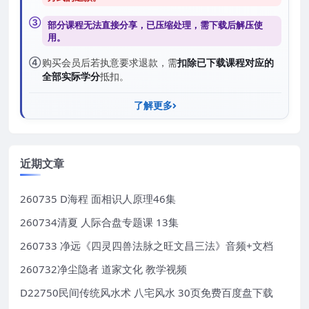
③
部分课程无法直接分享，已压缩处理，需
下载后解压
使
用。
④
购买会员后若执意要求退款，需
扣除已下载课程对应的
全部实际学分
抵扣。
了解更多
近期文章
260735 D海程 面相识人原理46集
260734清夏 人际合盘专题课 13集
260733 净远《四灵四兽法脉之旺文昌三法》音频+文档
260732净尘隐者 道家文化 教学视频
D22750民间传统风水术 八宅风水 30页免费百度盘下载