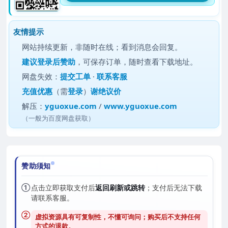
友情提示
网站持续更新，非随时在线；看到消息会回复。
建议
登录后赞助
，可保存订单，随时查看下载地址。
网盘失效：
提交工单
·
联系客服
充值优惠
（需
登录
）
谢绝议价
解压：
yguoxue.com
/
www.yguoxue.com
（一般为百度网盘获取）
赞助须知
①
点击立即获取支付后
返回刷新或跳转
；支付后无法下载
请联系客服。
②
虚拟资源具有可复制性，不懂可询问；购买后
不支持任何
方式的退款
。