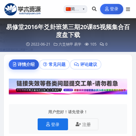
登录
简体…
▼
易修堂2016年爻卦班第三期20课85视频集合百
度盘下载
2022-06-21
六爻纳甲
易学
105
0
详情介绍
常见问题
评论建议
用户您好！请先登录！
登录
注册