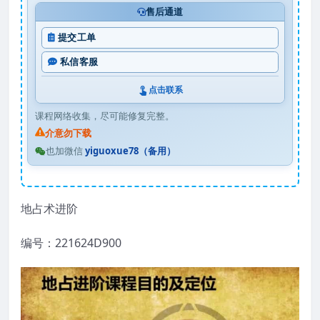
售后通道
提交工单
私信客服
点击联系
课程网络收集，尽可能修复完整。
介意勿下载
也加微信
yiguoxue78（备用）
地占术进阶
编号：221624D900