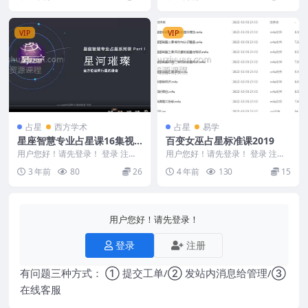
9D985
VIP
VIP
占星
西方学术
占星
易学
星座智慧专业占星课16集视
百变女巫占星标准课2019
频课程
用户您好！请先登录！ 登录 注册
用户您好！请先登录！ 登录 注册
星座智慧专业占星课 Y2306-3-1 ├
百变女巫占星标准课2019 223302
3 年前
80
26
4 年前
130
15
──...
-00...
用户您好！请先登录！
登录
注册
有问题三种方式： ① 提交工单/② 发站内消息给管理/③
在线客服