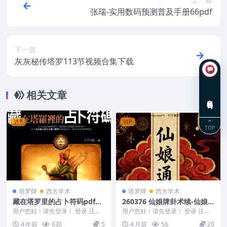
张瑞-实用数码预测普及手册66pdf
下一篇
灰灰秘传塔罗113节视频合集下载
相关文章
在线咨询
VIP
VIP
TOP
塔罗牌
西方学术
塔罗牌
西方学术
藏在塔罗里的占卜符码pdf电
260376 仙娘牌卦术续-仙娘
子书
教-2册
用户您好！请先登录！ 登录 注册
用户您好！请先登录！ 登录 注册
藏在塔罗里的占卜符码 编号：252
仙娘牌卦术续-仙娘教-2册 260376
4 年前
633
5
4 月前
56
20