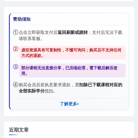
赞助须知
①
点击立即获取支付后
返回刷新或跳转
；支付后无法下载
请联系客服。
②
虚拟资源具有可复制性，不懂可询问；购买后
不支持任何
方式的退款
。
③
部分课程无法直接分享，已压缩处理，需
下载后解压
使
用。
④
购买会员后若执意要求退款，需
扣除已下载课程对应的
全部实际学分
抵扣。
了解更多
近期文章