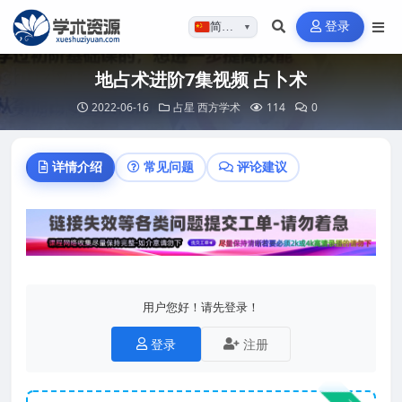
登录
简体…
▼
地占术进阶7集视频 占卜术
2022-06-16
占星
西方学术
114
0
详情介绍
常见问题
评论建议
用户您好！请先登录！
登录
注册