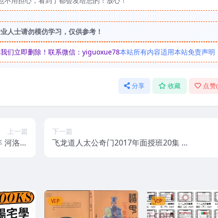
也不用担心，看到了都会发给您的！放心！
专业人士请勿模仿学习，仅供参考！
立即删除！联系微信：yiguoxue78
本站所有内容适用本站免责声明
分享
收藏
点赞
上一篇
下一篇
乾
飞龙道人太公奇门2017年面授班20集 珍
坤诀
藏
VIP
VIP