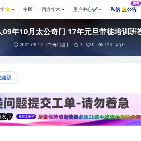
咨询
国学⭐
中医
西方学术
用户中心✔️
私信 🔔公告
09年10月太公奇门 17年元旦带徒培训班
2022-06-12
奇门遁甲
1
0
154
0
论建议