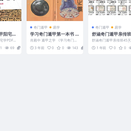
奇门遁甲
易学
奇门遁甲
易学
甲阳宅学
学习奇门遁甲第一本书 揭
舒涵奇门遁甲亲传班
开奇门遁甲之谜 肖殿中
实战32集
学PDF28
肖殿中 遁甲之学 《学习奇门遁
舒涵奇门遁甲亲传班45天
甲第一本书 揭开奇门遁甲之
2集 250595 课程优势 
1
69
15
3 年前
0
0
143
18
1 年前
0
0
谜》 Y2304-065...
你的大几千学费...