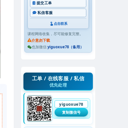
提交工单
私信客服
点击联系
课程网络收集，尽可能修复完整。
介意勿下载
也加微信
yiguoxue78（备用）
工单 / 在线客服 / 私信
优先处理
yiguoxue78
复制微信号