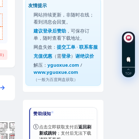
友情提示
网站持续更新，非随时在线；
看到消息会回复。
建议
登录后赞助
，可保存订
单，随时查看下载地址。
网盘失效：
提交工单
·
联系客服
(
0
)
充值优惠
（需
登录
）
谢绝议价
在线咨询
解压：
yguoxue.com
/
www.yguoxue.com
TOP
（一般为百度网盘获取）
赞助须知
①
点击立即获取支付后
返回刷
新或跳转
；支付后无法下载