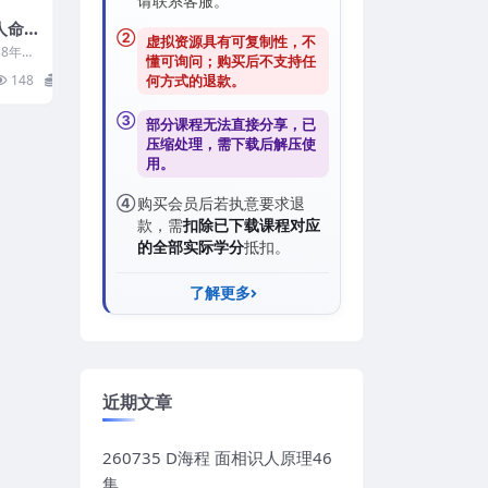
请联系客服。
人命
②
虚拟资源具有可复制性，不
21
18年5
懂可询问；购买后
不支持任
解灾大师
148
15
何方式的退款
。
③
部分课程无法直接分享，已
压缩处理，需
下载后解压
使
用。
④
购买会员后若执意要求退
款，需
扣除已下载课程对应
的全部实际学分
抵扣。
了解更多
近期文章
260735 D海程 面相识人原理46
集