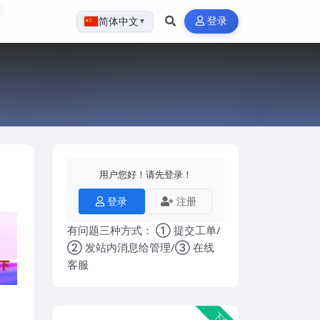
登录
简体中文
▼
用户您好！请先登录！
登录
注册
有问题三种方式： ① 提交工单/
② 发站内消息给管理/③ 在线
客服
下载