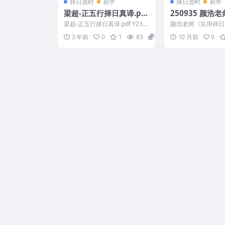
择日选时
易学
择日选时
易学
梁超-正五行择日真谛.pd
250935 颜浩
f
择日学》视频20
梁超-正五行择日真谛.pdf Y230
颜浩老师《实用择日
8-112-8
0集Y 250935 01
3 年前
0
1
83
8
10 月前
0
历史渊源_1...