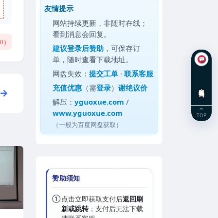
友情提示
网站持续更新，非随时在线；
看到消息会回复。
(
0
)
建议
登录后赞助
，可保存订
单，随时查看下载地址。
网盘失效：
提交工单
·
联系客服
充值优惠
（需
登录
）
谢绝议价
在线咨询
解压：
yguoxue.com
/
www.yguoxue.com
TOP
（一般为百度网盘获取）
赞助须知
①
点击立即获取支付后
返回刷
新或跳转
；支付后无法下载