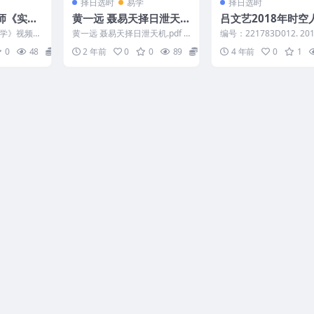
择日选时
易学
择日选时
老师《实用
黄一远 聂易天择日泄天
吕文艺2018年时空
集Y
机.pdf
运改造解灾大师班 共
学》视频2
黄一远 聂易天择日泄天机.pdf 2
编号：221783D012. 20
集
_择日的意义和
4050132-8
月D日 时空人命运改造
0
48
16
2 年前
0
0
89
13
4 年前
0
1
班 共2...