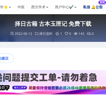
咨询
国学⭐
中医
西方学术
用户中心✔️
私信 🔔公告
择日古籍 古本玉匣记 免费下载
2022-06-12
择日选时
1
0
143
0
论建议