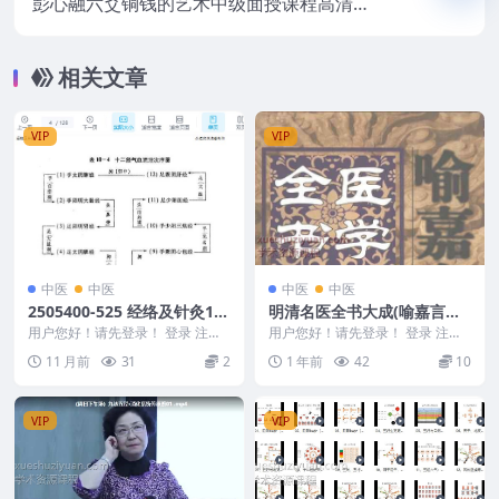
彭心融六爻铜钱的艺术中级面授课程高清视
频30集
相关文章
VIP
VIP
中医
中医
中医
中医
2505400-525 经络及针灸12
明清名医全书大成(喻嘉言医
8p
学全书.)
用户您好！请先登录！ 登录 注册
用户您好！请先登录！ 登录 注册
经络及针灸 2505400-525 ...
明清名医全书大成(喻嘉言医学全
11 月前
31
2
1 年前
42
10
书. 25054...
VIP
VIP