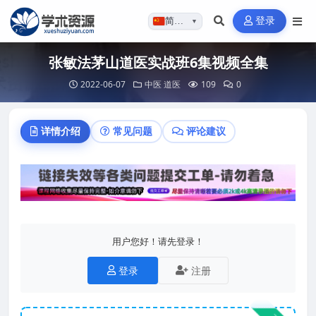
登录
简体…
▼
张敏法茅山道医实战班6集视频全集
2022-06-07
中医
道医
109
0
详情介绍
常见问题
评论建议
用户您好！请先登录！
登录
注册