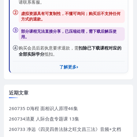
请联系客服。
②
虚拟资源具有可复制性，不懂可询问；购买后
不支持任何
方式的退款
。
③
部分课程无法直接分享，已压缩处理，需
下载后解压
使
用。
④
购买会员后若执意要求退款，需
扣除已下载课程对应的
全部实际学分
抵扣。
了解更多
近期文章
260735 D海程 面相识人原理46集
260734清夏 人际合盘专题课 13集
260733 净远《四灵四兽法脉之旺文昌三法》音频+文档