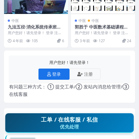
中医
中医
中医
九法五径·消化系统传承班课
郭胜于 中医数术基础课程视
程视频12集百度盘下载
频59集：五运六气、阴阳 、
用户您好！请先登录！ 登录 注册
用户您好！请先登录！ 登录 注册
编码：f5302九法五径·消化系统传
五行生克、天干地支
郭胜于中医数术基础课程视频59
4 年前
105
6
3 年前
127
24
承班
集，是一套中医和...
用户您好！请先登录！
登录
注册
有问题三种方式： ① 提交工单/② 发站内消息给管理/③
在线客服
工单 / 在线客服 / 私信
优先处理