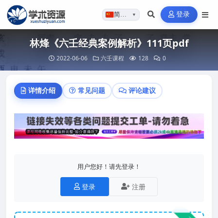
登录
简体…
▼
林烽《六壬经典案例解析》111页pdf
2022-06-06
六壬课程
128
0
详情介绍
常见问题
评论建议
用户您好！请先登录！
登录
注册