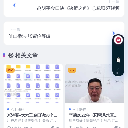
上一篇
赵明宇金口诀《决策之道》总裁班67视频
下一篇
傅山拳法 张耀伦等编
相关文章
在线咨询
VIP
VIP
TOP
六壬课程
六壬课程
米鸿宾–大六壬金口诀90个小
李德2022年《阳宅风水直播
时录音+资料
课程》视频11集
用户您好！请先登录！ 登录 注册
用户您好！请先登录！ 登录 注册
米鸿宾–大六壬金口诀90个小时录
李德2022年《阳宅风水直播课
4 年前
101
15
4 年前
155
5