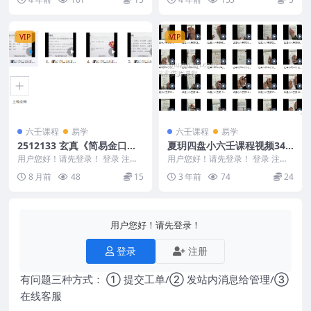
音...
程》视频11集 ...
VIP
VIP
六壬课程
易学
六壬课程
易学
2512133 玄真《简易金口
夏玥四盘小六壬课程视频34
诀》7集视频课约1.5小时
集
用户您好！请先登录！ 登录 注册
用户您好！请先登录！ 登录 注册
玄真《简易金口诀》7集视频课约
夏玥四盘小六壬 Y2307-39 夏玥四
8 月前
48
15
3 年前
74
24
1.5小时 25...
盘小六...
用户您好！请先登录！
登录
注册
有问题三种方式： ① 提交工单/② 发站内消息给管理/③
在线客服