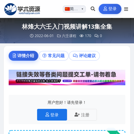
登录
简体…
▼
林烽大六壬入门视频讲解13集全集
2022-06-01
六壬课程
170
0
详情介绍
常见问题
评论建议
用户您好！请先登录！
登录
注册