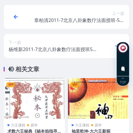
上一篇
章柏清2011-7北京八卦象数疗法面授班-5视
频
下一篇
杨维新2011-7北京八卦象数疗法面授班5视
频下载
在线咨询
相关文章
TOP
VIP
VIP
六壬课程
易学
六壬课程
易学
术数六壬秘典《秘本掐指寻
袖里乾坤-大六壬新探