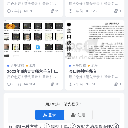
物》58页
用户您好！请先登录！ 登录 注册
用户您好！请先登录！ 登录 注册
术数六壬秘典《秘本掐指寻物》58
编号：Y2308-258-15 徐伟刚-袖里
2 年前
76
15
3 年前
126
8
页 25012...
乾...
VIP
六壬课程
易学
六壬课程
易学
2022年B站大大师六壬入门视
金口诀神将释义
频
用户您好！请先登录！ 登录 注册
用户您好！请先登录！ 登录 注册
2022年B站大大师六壬入门视频 2
金口诀神将释义 2403211-6
2 年前
109
20
2 年前
78
0
40419...
用户您好！请先登录！
登录
注册
有问题三种方式： ① 提交工单/② 发站内消息给管理/③