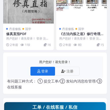
丹道修炼
国学
丹道修炼
国学
修真直指PDF
《古法内炼之道》修行奇境探
秘，无为秘法修真，内炁提升
用户您好！请先登录！ 登录 注册
用户您好！请先登录！ 登录 注册
修真直指 2406150 《修真直指》
必修课！
《古法内炼之道》修行奇境探秘，
2 年前
110
16
2 年前
80
15
学习笔记...
无为秘法修真，内...
用户您好！请先登录！
登录
注册
有问题三种方式： ① 提交工单/② 发站内消息给管理/③
在线客服
工单 / 在线客服 / 私信