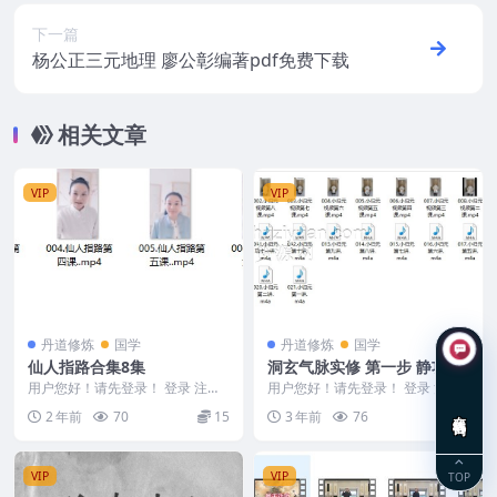
下一篇
杨公正三元地理 廖公彰编著pdf免费下载
相关文章
VIP
VIP
丹道修炼
国学
丹道修炼
国学
仙人指路合集8集
洞玄气脉实修 第一步 静功
《小周天》录音+视频1
用户您好！请先登录！ 登录 注册
用户您好！请先登录！ 登录 注册
仙人指路合集8集 2411171 001.仙
洞玄气脉实修 第一步 静功 《小周
在线咨询
2 年前
70
15
3 年前
76
20
人...
天》 240...
VIP
VIP
TOP