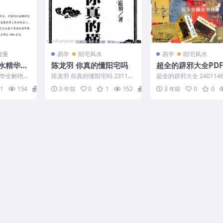
能量
易学
阳宅风水
易学
阳宅风水
水精华全
陈龙羽 你真的懂阳宅吗
超全的辟邪大全PD
号码吉凶
华全解绝学
陈龙羽 你真的懂阳宅吗 231112
超全的辟邪大全 240114
口神断授徒
你真的懂阳宅吗
1
154
16
3 年前
0
1
152
15
3 年前
0
0