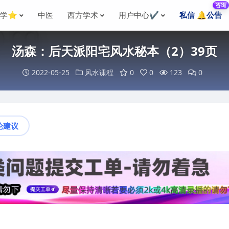
咨询
国学⭐
中医
西方学术
用户中心✔️
私信 🔔公告
汤森：后天派阳宅风水秘本（2）39页
2022-05-25
风水课程
0
0
123
0
论建议