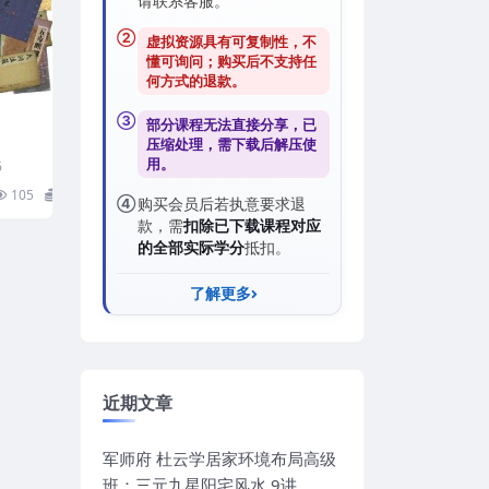
请联系客服。
②
虚拟资源具有可复制性，不
懂可询问；购买后
不支持任
何方式的退款
。
③
部分课程无法直接分享，已
F
压缩处理，需
下载后解压
使
用。
6
105
0
④
购买会员后若执意要求退
款，需
扣除已下载课程对应
的全部实际学分
抵扣。
了解更多
近期文章
军师府 杜云学居家环境布局高级
班：三元九星阳宅风水 9讲