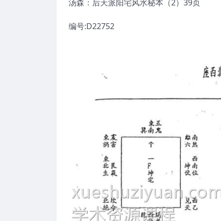
汤森：后天派阳宅风水秘本（2）39页
编号:D22752