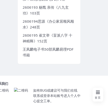
2606193 杨戬 亲传《八九玄
功》103页
2606194思源《办公家居顺风顺
水》248页
2606195 崔文举《盲派八字 十
神精释》152页
王凤麟电子书50部凤麟易理PDF
书籍
系我们
如有BUG或建议可与我们在线
联系或登录本站账号进入个人中
首页
心提交工单。