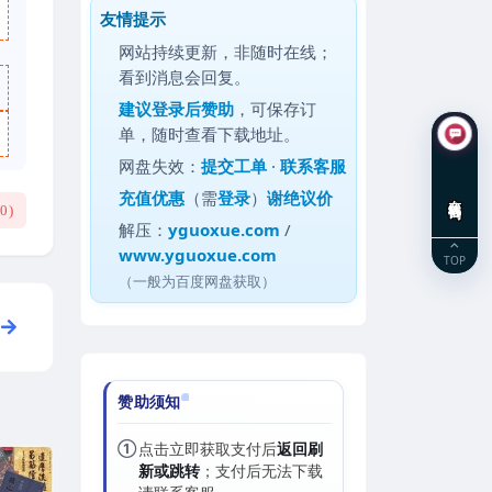
友情提示
网站持续更新，非随时在线；
看到消息会回复。
建议
登录后赞助
，可保存订
单，随时查看下载地址。
网盘失效：
提交工单
·
联系客服
充值优惠
（需
登录
）
谢绝议价
在线咨询
(
0
)
解压：
yguoxue.com
/
www.yguoxue.com
TOP
（一般为百度网盘获取）
赞助须知
①
点击立即获取支付后
返回刷
新或跳转
；支付后无法下载