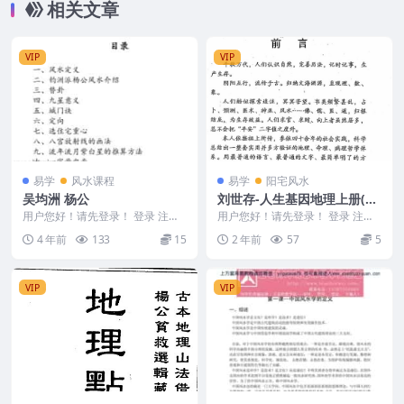
相关文章
VIP
VIP
易学
风水课程
易学
阳宅风水
吴均洲 杨公
刘世存-人生基因地理上册(阳
宅专著).pdf
用户您好！请先登录！ 登录 注册
用户您好！请先登录！ 登录 注册
吴均洲 杨公 编号：2970D792
刘世存-人生基因地理上册(阳宅专
4 年前
133
15
2 年前
57
5
著).pdf ...
VIP
VIP