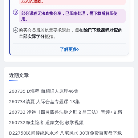
方式的退款
。
③
部分课程无法直接分享，已压缩处理，需
下载后解压
使
用。
④
购买会员后若执意要求退款，需
扣除已下载课程对应的
全部实际学分
抵扣。
了解更多
近期文章
260735 D海程 面相识人原理46集
260734清夏 人际合盘专题课 13集
260733 净远《四灵四兽法脉之旺文昌三法》音频+文档
260732净尘隐者 道家文化 教学视频
D22750民间传统风水术 八宅风水 30页免费百度盘下载