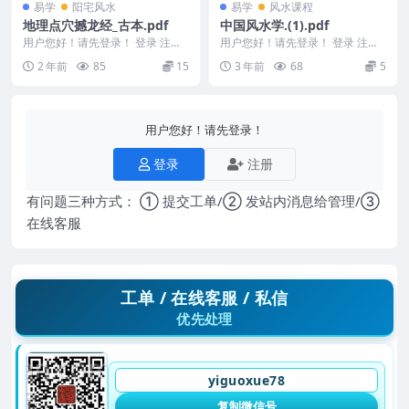
易学
阳宅风水
易学
风水课程
地理点穴撼龙经_古本.pdf
中国风水学.(1).pdf
用户您好！请先登录！ 登录 注册
用户您好！请先登录！ 登录 注册
地理点穴撼龙经_古本.pdf 240315
编号：MY2212-200-313 中国风
2 年前
85
15
3 年前
68
5
6-...
水学...
用户您好！请先登录！
登录
注册
有问题三种方式： ① 提交工单/② 发站内消息给管理/③
在线客服
工单 / 在线客服 / 私信
优先处理
yiguoxue78
复制微信号