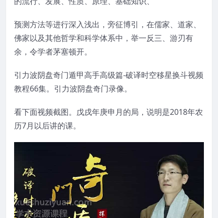
的流行、发展、性质、原理、基础知识、
预测方法等进行深入浅出，旁征博引，在儒家、道家、
佛家以及其他哲学和科学体系中，举一反三、游刃有
余，令学者茅塞顿开。
引力波阴盘奇门遁甲高手高级篇-破译时空移星换斗视频
教程66集。引力波阴盘奇门录像。
看下面视频截图。戊戌年庚申月的局，说明是2018年农
历7月以后讲的课。