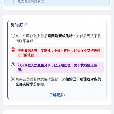
（一般为百度网盘获取）
赞助须知
①
点击立即获取支付后
返回刷新或跳转
；支付后无法下载
请联系客服。
②
虚拟资源具有可复制性，不懂可询问；购买后
不支持任何
方式的退款
。
③
部分课程无法直接分享，已压缩处理，需
下载后解压
使
用。
④
购买会员后若执意要求退款，需
扣除已下载课程对应的
全部实际学分
抵扣。
了解更多