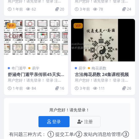
地支穿刑绝破震撼易学界的独
用户您好！请先登录！ 登录 注册
用户您好！请先登录！ 登录 注册
盲派绝密书PDF5卷Y 2505738
门化解秘籍
刘虹言六爻课程视频 +十二地支穿
1 年前
62
20
3 年前
78
24
刑绝破震撼易学...
VIP
VIP
奇门遁甲
易学
易学
梅花易数
舒涵奇门遁甲亲传班45天实
古法梅花易数 24集课程视频
战32集
用户您好！请先登录！ 登录 注册
用户您好！请先登录！ 登录 注册
舒涵奇门遁甲亲传班45天实战32
古法梅花 课程讲解思路清晰 喜欢
1 年前
84
16
3 年前
111
26
集 25059...
梅花的朋友值得...
用户您好！请先登录！
登录
注册
有问题三种方式： ① 提交工单/② 发站内消息给管理/③