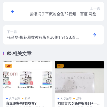
上一篇
梁湘润子平概论全集32视频，百度 网盘下
载，阿里云盘下载
下一篇
张泽华-梅花易数教程录音36集1.91GB,百度
网盘下载，阿里云盘下载
相关文章
VIP
VIP
八字命理
易学
六爻纳甲
易学
盲派绝密书PDF5卷Y
刘虹言六爻课程视频39+十二