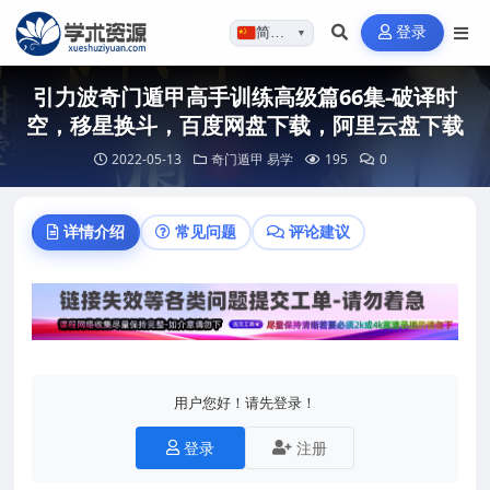
登录
简体…
▼
引力波奇门遁甲高手训练高级篇66集-破译时
空，移星换斗，百度网盘下载，阿里云盘下载
2022-05-13
奇门遁甲
易学
195
0
详情介绍
常见问题
评论建议
用户您好！请先登录！
登录
注册