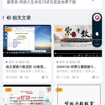
廖墨香-周易六爻录音23讲百度盘免费下载
相关文章
VIP
VIP
在线咨询
TOP
易学
紫微斗数
易学
紫微斗数
曲文紫微斗数进阶 20集视频
2509129 神霄云麓紫微斗数
课程 百度网盘分享下载
一期+二期实战视频合集Y
用户您好！请先登录！ 登录 注册
用户您好！请先登录！ 登录 注册
《曲文紫微斗数进阶》20集 进阶
神霄云麓紫微斗数一期+二期实战
3 年前
166
30
11 月前
65
24
课程20集视频...
视频合集Y 25...
VIP
VIP