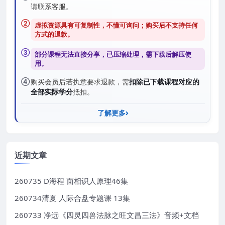
请联系客服。
②
虚拟资源具有可复制性，不懂可询问；购买后
不支持任何
方式的退款
。
③
部分课程无法直接分享，已压缩处理，需
下载后解压
使
用。
④
购买会员后若执意要求退款，需
扣除已下载课程对应的
全部实际学分
抵扣。
了解更多
近期文章
260735 D海程 面相识人原理46集
260734清夏 人际合盘专题课 13集
260733 净远《四灵四兽法脉之旺文昌三法》音频+文档