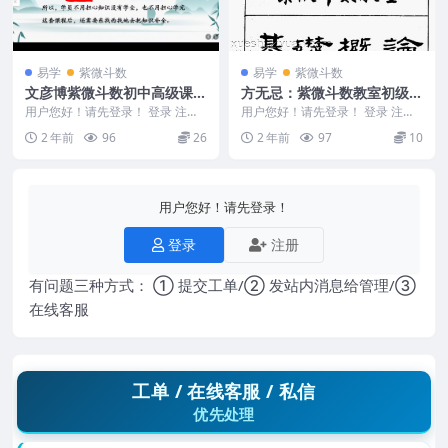
易学
紫微斗数
易学
紫微斗数
文彦博紫微斗数初中高级课程
方无忌：紫微斗数教室初级讲
96视频
义
用户您好！请先登录！ 登录 注册
用户您好！请先登录！ 登录 注册
文彦博紫微斗数初中高级课程 240
方无忌：紫微斗数教室初级讲义 2
2 年前
96
26
2 年前
97
10
6227 0...
403014-...
用户您好！请先登录！
登录
注册
有问题三种方式： ① 提交工单/② 发站内消息给管理/③
在线客服
工单 / 在线客服 / 私信
优先处理