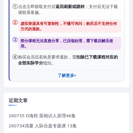
①
点击立即获取支付后
返回刷新或跳转
；支付后无法下载
请联系客服。
②
虚拟资源具有可复制性，不懂可询问；购买后
不支持任何
方式的退款
。
③
部分课程无法直接分享，已压缩处理，需
下载后解压
使
用。
④
购买会员后若执意要求退款，需
扣除已下载课程对应的
全部实际学分
抵扣。
了解更多
近期文章
260735 D海程 面相识人原理46集
260734清夏 人际合盘专题课 13集