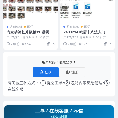
丹道修炼
国学
丹道修炼
国学
内家功筑基升级版31_霹雳手
2403214 峨眉十八法入门课1
老顽童
4集视频
用户您好！请先登录！ 登录 注册
用户您好！请先登录！ 登录 注册
内家功筑基升级版31_霹雳手老顽
峨眉十八法入门课 2403214 001.
2 年前
84
15
2 年前
76
15
童 25012...
峨眉...
用户您好！请先登录！
登录
注册
有问题三种方式： ① 提交工单/② 发站内消息给管理/③
在线客服
工单 / 在线客服 / 私信
优先处理