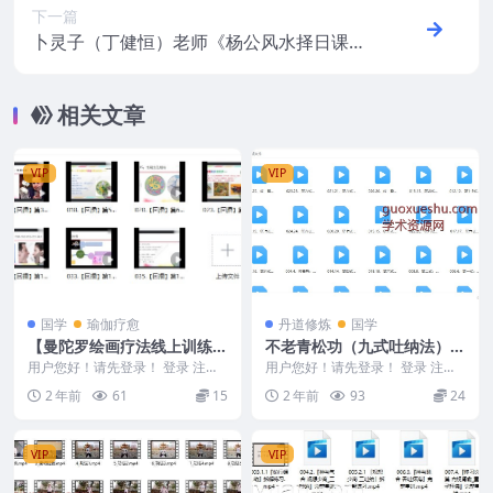
下一篇
卜灵子（丁健恒）老师《杨公风水择日课》
23集视频+基础课程网盘下载
相关文章
VIP
VIP
国学
瑜伽疗愈
丹道修炼
国学
【曼陀罗绘画疗法线上训练营
不老青松功（九式吐纳法）武
16讲】
当极品，内养之珍●岳武亲传
用户您好！请先登录！ 登录 注册
用户您好！请先登录！ 登录 注册
【曼陀罗绘画疗法线上训练营16
不老青松功（九式吐纳法）武当极
2 年前
61
15
2 年前
93
24
讲】 24107...
品，内养之珍●岳...
VIP
VIP