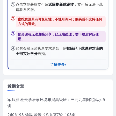
①
点击立即获取支付后
返回刷新或跳转
；支付后无法下载
请联系客服。
②
虚拟资源具有可复制性，不懂可询问；购买后
不支持任何
方式的退款
。
③
部分课程无法直接分享，已压缩处理，需
下载后解压
使
用。
④
购买会员后若执意要求退款，需
扣除已下载课程对应的
全部实际学分
抵扣。
了解更多
近期文章
军师府 杜云学居家环境布局高级班：三元九星阳宅风水 9
讲
2606193 杨戬 亲传《八九玄功》103页