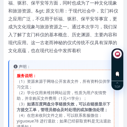
福、驱邪、保平安等方面，同时也成为了一种文化现象
和旅游资源。&gt; 原文引用：于现代社会中，玄门科仪
之应用广泛，不仅用于祈福、驱邪、保平安等事宜，更
成为文化现象与旅游资源之一。通过本次学习，我们深
入了解了玄门科仪的基本概念、历史渊源、主要内容和
现代应用。这一古老而神秘的仪式传统不仅具有深厚的
文化底蕴，也在现代社会中发挥着积
声明：
在线咨询
服务说明：
（1）资源来源于网络公开发表文件，所有资料仅供学
习交流；
TOP
（2）学分仅用来维持网站运营，性质为用户友情赞
助，并非购买文件费用（1元=1学分）；
（3）
如遇百度网盘分享链接失效，可以在链接显示下
方提交工单，管理员都会及时处理的或加微信处理；
（4）在您未收到文件之前，可以联系客服微信：
yiguoxue78 进行退款；如果已经获取资料是无法退款
请悉知！