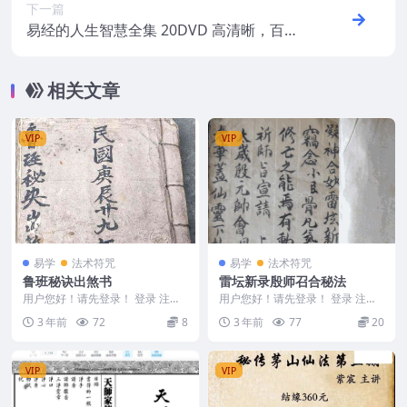
下一篇
易经的人生智慧全集 20DVD 高清晰，百度
网盘下载，阿里云盘下载
相关文章
VIP
VIP
易学
法术符咒
易学
法术符咒
鲁班秘诀出煞书
雷坛新录殷师召合秘法
用户您好！请先登录！ 登录 注册
用户您好！请先登录！ 登录 注册
鲁班秘诀出煞书 LBF2312-25 &nb
雷坛新录殷师召合秘法 Y2308-36
3 年前
72
8
3 年前
77
20
s...
5
VIP
VIP