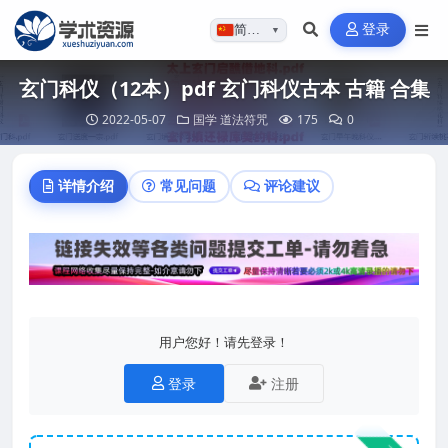
登录
简体…
▼
玄门科仪（12本）pdf 玄门科仪古本 古籍 合集
2022-05-07
国学
道法符咒
175
0
详情介绍
常见问题
评论建议
用户您好！请先登录！
登录
注册