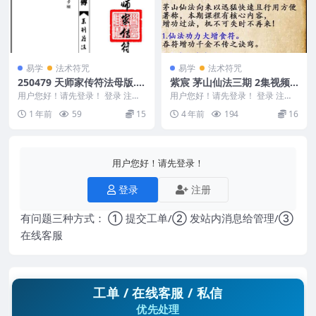
易学
法术符咒
易学
法术符咒
250479 天师家传符法母版.p
紫宸 茅山仙法三期 2集视频+
df
2文档
用户您好！请先登录！ 登录 注册
用户您好！请先登录！ 登录 注册
天师家传符法母版 250479
茅山仙法三期 紫宸 紫宸 茅山仙法
1 年前
59
15
4 年前
194
16
三期 2集...
用户您好！请先登录！
登录
注册
有问题三种方式： ① 提交工单/② 发站内消息给管理/③
在线客服
工单 / 在线客服 / 私信
优先处理