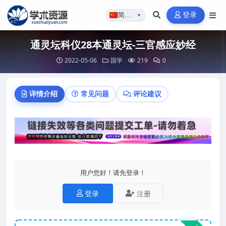
登录
简体…
▼
通灵坛科仪28本通灵坛-三官感应妙经
2022-05-06
国学
219
0
详情介绍
常见问题
评论建议
用户您好！请先登录！
登录
注册