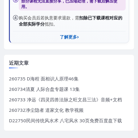
部分课程无法直接分享，已压缩处理，需
下载后解压
使
用。
④
购买会员后若执意要求退款，需
扣除已下载课程对应的
全部实际学分
抵扣。
了解更多
近期文章
260735 D海程 面相识人原理46集
260734清夏 人际合盘专题课 13集
260733 净远《四灵四兽法脉之旺文昌三法》音频+文档
260732净尘隐者 道家文化 教学视频
D22750民间传统风水术 八宅风水 30页免费百度盘下载