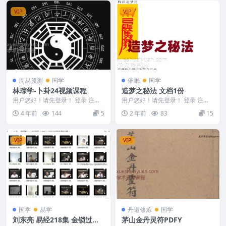
VIP
VIP
周易预测
国学
催眠
国学
林琮学-卜卦24视频课程
造梦之秘法 文档1份
用户您好！请先登录！ 登录 注册
用户您好！请先登录！ 登录 注册
林琮学-卜卦24讲 222227C486 五
造梦之秘法.pdf 2403155-44 ##...
4 年前
144
5
2 年前
83
15
術...
VIP
VIP
国学
易学
丹道修炼
国学
刘东亮 易经218集 金锁过路
茅山金丹灵符PDFY