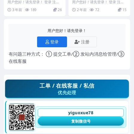
阴阳亲传刘东亮风水解录像视
用户您好！请先登录！ 登录 注册
用户您好！请先登录！ 登录 注册
频218集
刘东亮 易经218集 金锁过路阴阳
茅山金丹灵符PDFY 2501039 &nb
3 年前
189
26
2 年前
72
15
亲传刘东亮...
s...
用户您好！请先登录！
登录
注册
有问题三种方式： ① 提交工单/② 发站内消息给管理/③
在线客服
工单 / 在线客服 / 私信
优先处理
yiguoxue78
复制微信号