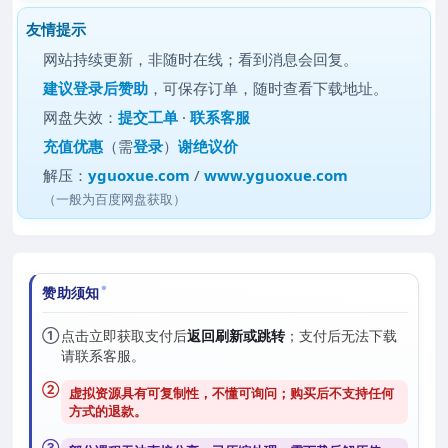
友情提示
网站持续更新，非随时在线；看到消息会回复。
建议
登录后赞助
，可保存订单，随时查看下载地址。
网盘失效：
提交工单
·
联系客服
充值优惠
（需
登录
）
谢绝议价
解压：
yguoxue.com
/
www.yguoxue.com
（一般为百度网盘获取）
赞助须知
①
点击立即获取支付后
返回刷新或跳转
；支付后无法下载
请联系客服。
②
虚拟资源具有可复制性，不懂可询问；购买后
不支持任何
方式的退款
。
③