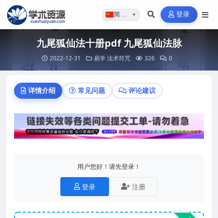
登录
简体…
▼
九尾狐仙法十册pdf 九尾狐仙法脉
2022-12-31
易学
法术符咒
326
0
详情介绍
常见问题
评论建议
用户您好！请先登录！
登录
注册