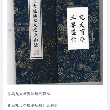
青乌九天圣狐法坛纯狐法
青乌九天圣狐法坛狐仙金科经