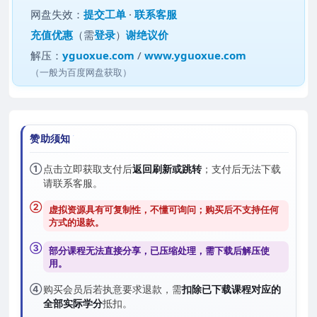
网盘失效：
提交工单
·
联系客服
充值优惠
（需
登录
）
谢绝议价
解压：
yguoxue.com
/
www.yguoxue.com
（一般为百度网盘获取）
赞助须知
①
点击立即获取支付后
返回刷新或跳转
；支付后无法下载
请联系客服。
②
虚拟资源具有可复制性，不懂可询问；购买后
不支持任何
方式的退款
。
③
部分课程无法直接分享，已压缩处理，需
下载后解压
使
用。
④
购买会员后若执意要求退款，需
扣除已下载课程对应的
全部实际学分
抵扣。