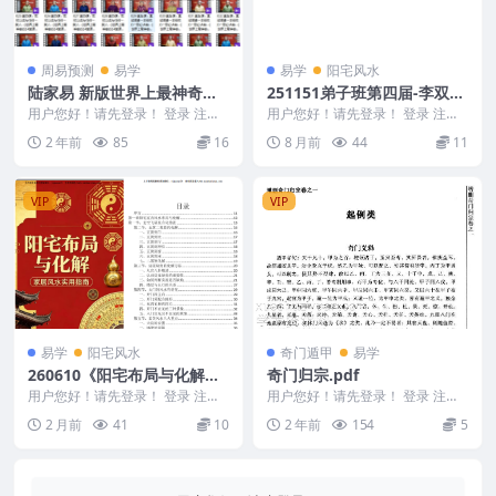
周易预测
易学
易学
阳宅风水
陆家易 新版世界上最神奇的2
251151弟子班第四届-李双
4堂课（云课程）168视
林-迁葬2集视频Y
用户您好！请先登录！ 登录 注册
用户您好！请先登录！ 登录 注册
陆家易 新版世界上最神奇的24堂
弟子班第四届-李双林-迁葬2集视
2 年前
85
16
8 月前
44
11
课（云课程） ...
频Y 2511...
VIP
VIP
易学
阳宅风水
奇门遁甲
易学
260610《阳宅布局与化解》
奇门归宗.pdf
家居风水实用指南249页Y
用户您好！请先登录！ 登录 注册
用户您好！请先登录！ 登录 注册
《阳宅布局与化解》家居风水实用
奇门归宗.pdf 2404015-22 &nb...
2 月前
41
10
2 年前
154
5
指南249页Y ...