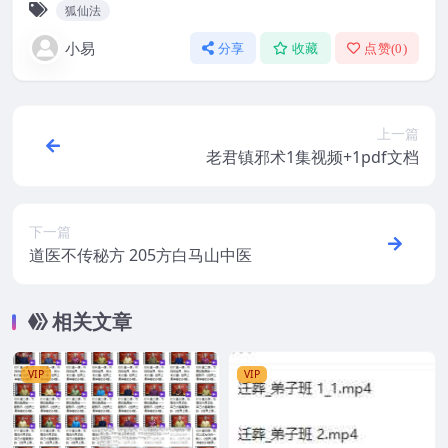
狐仙法
小易
分享
收藏
点赞(
0
)
上一篇
老君镇邪术1集视频+1pdf文档
下一篇
道医不传秘方 205方白马山中医
相关文章
VIP
VIP