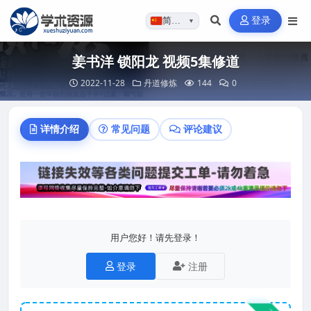
登录
简体…
▼
姜书洋 锁阳龙 视频5集修道
2022-11-28
丹道修炼
144
0
详情介绍
常见问题
评论建议
用户您好！请先登录！
登录
注册