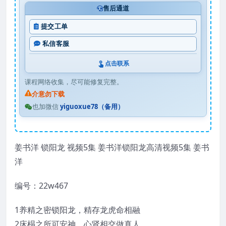
售后通道
提交工单
私信客服
点击联系
课程网络收集，尽可能修复完整。
介意勿下载
也加微信
yiguoxue78（备用）
姜书洋 锁阳龙 视频5集 姜书洋锁阳龙高清视频5集 姜书
洋
编号：22w467
1养精之密锁阳龙，精存龙虎命相融
2床榻之所可安神，心肾相交做真人