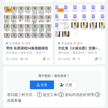
VIP
VIP
丹道修炼
国学
丹道修炼
国学
男性·私密课程34集视频课程
刘玄真《火候全图》音频+视
频+文档
用户您好！请先登录！ 登录 注册
用户您好！请先登录！ 登录 注册
男性·私密课程 240189 大小长短
刘玄真《火候全图》音频+视频+文
3 年前
98
26
3 年前
73
15
对性生活...
档 Y2308...
用户您好！请先登录！
登录
注册
有问题三种方式： ① 提交工单/② 发站内消息给管理/③
在线客服