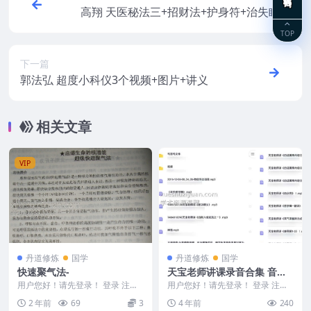
高翔 天医秘法三+招财法+护身符+治失眠法
文档+视频
TOP
下一篇
郭法弘 超度小科仪3个视频+图片+讲义
相关文章
VIP
丹道修炼
国学
丹道修炼
国学
快速聚气法-
天宝老师讲课录音合集 音频4
50多文件丹道功法修行
用户您好！请先登录！ 登录 注册
用户您好！请先登录！ 登录 注册
快速聚气法 2403209-43
天宝老师讲课录音合集 音频450多
2 年前
69
3
4 年前
240
文件 天宝 ...