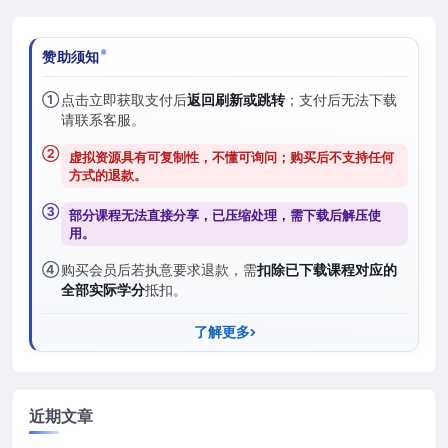
赞助须知
①
点击立即获取支付后
返回刷新或跳转
；支付后无法下载
请联系客服。
②
虚拟资源具有可复制性，不懂可询问；购买后
不支持任何
方式的退款
。
③
部分课程无法直接分享，已压缩处理，需
下载后解压
使
用。
④
购买会员后若执意要求退款，需
扣除已下载课程对应的
全部实际学分
抵扣。
了解更多
近期文章