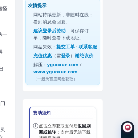
友情提示
鬼怪
网站持续更新，非随时在线；
看到消息会回复。
建议
登录后赞助
，可保存订
法一
单，随时查看下载地址。
网盘失效：
提交工单
·
联系客服
解
充值优惠
（需
登录
）
谢绝议价
解压：
yguoxue.com
/
出
www.yguoxue.com
（一般为百度网盘获取）
为门
赞助须知
①
点击立即获取支付后
返回刷
于灵
新或跳转
；支付后无法下载
之