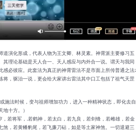
师道演化形成，代表人物为王文卿、林灵素。神霄派主要修习五
。其理论基础是天人合一、天人感应与内外合一说。谓天与我同
此感必彼应。此套法为真正的神霄雷法不是市面上所传普通之法
练将，驱治一说，更会给大家讲出雷法其中口工包括了祖气天罡
内炼或施法时候，变与祖师增加功力，进入一种精神状态，即化去
天地十方。）
岁，若将军，.若鹤神，若太白，若九良，若剑锋，若雌雄，若金
七煞，若黄幡豹尾，若飞廉刀砧，如是等土家神煞。一切退避三