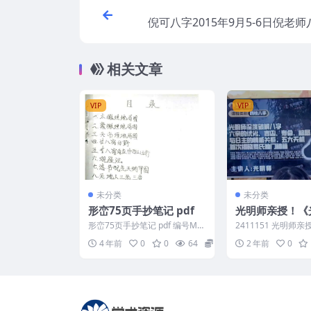
倪可八字2015年9月5-6日倪老
相关文章
VIP
VIP
未分类
未分类
形峦75页手抄笔记 pdf
光明师亲授！《
度破解八字六亲
形峦75页手抄笔记 pdf 编号M2
2411151 光明师
凶、寿命、格局
378-E192
师深度破解八字六亲
4 年前
0
0
64
8
2 年前
0
凶、寿命、格局、与日.
的情感关系，五
首次揭晓夏氏独
籍》。