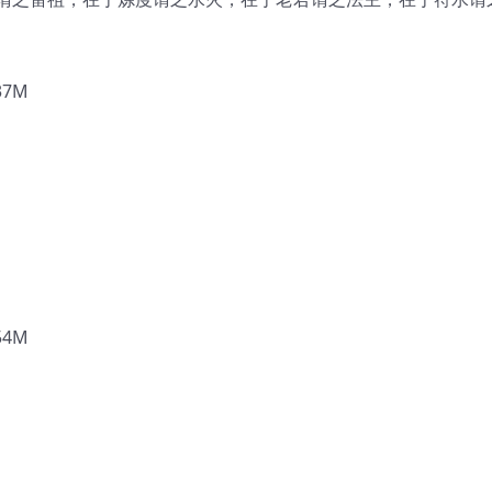
37M
54M