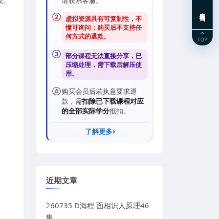
请联系客服。
在线咨询
②
虚拟资源具有可复制性，不
懂可询问；购买后
不支持任
何方式的退款
。
TOP
③
部分课程无法直接分享，已
压缩处理，需
下载后解压
使
用。
④
购买会员后若执意要求退
款，需
扣除已下载课程对应
的全部实际学分
抵扣。
了解更多
近期文章
260735 D海程 面相识人原理46
集