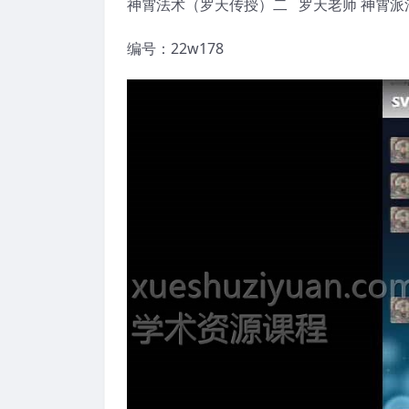
神霄法术（罗天传授）二 罗天老师 神霄派
编号：22w178