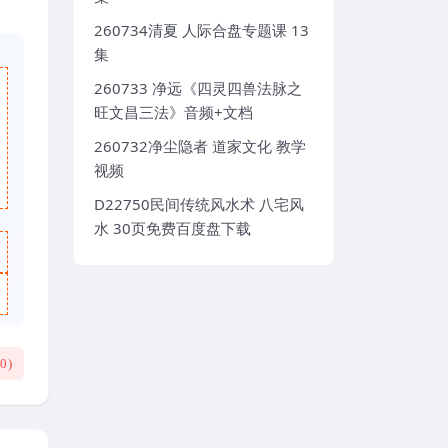
260734清夏 人际合盘专题课 13
集
260733 净远《四灵四兽法脉之
旺文昌三法》音频+文档
260732净尘隐者 道家文化 教学
视频
D22750民间传统风水术 八宅风
水 30页免费百度盘下载
(
0
)