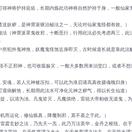
，可得神将护持庇佑，长期内炼此功神将自然护持于身，一般仙家
，遣送妖秽，是神霄派驱治秘法之一，无论对仙家鬼怪都有效。）
断秘法（神霄派罩鬼收邪，十断恶行，行用此法必先考虑再三，此
）
名中所犯外鬼神煞，妖魔鬼怪煞近身即灭，古时候道长就是靠此法
鬼怪不正邪神，也可收瘟躲灾，一般大多数用来治堂口，或者不想
魂，安魂，若人元神被压扣，可以此为准启请高真收摄魂魄归身）
，可退病解煞，长期用此法水可净化元神之秽气，得以长生仙道）
雷急捉，以清为浊。凡鬼皆灭，凡魔俱绝，雷祖大帝勑收无道鬼，
神机而运化，修仙炼真，降魔制邪，莫不基之于此。）
法（雷霆玄妙之法，乃先天一炁，此乃万法英华，金丹之枢纽。在
谓之雷祖，在于炼度谓之水火，在于老君谓之法主，在于符水谓