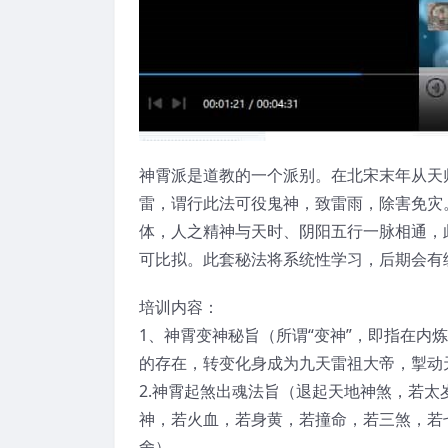
神霄派是道教的一个派别。在北宋末年从天
雷，谓行此法可役鬼神，致雷雨，除害免灾
体，人之精神与天时、阴阳五行一脉相通，
可比拟。此套秘法将系统性学习，后期会有
培训内容：
1、神霄变神秘旨（所谓“变神”，即指在
的存在，转变化身成为九天雷祖大帝，掣动
2.神霄起煞出魂法旨（退起天地神煞，若太
神，若火血，若身黄，若撞命，若三煞，若
舍）