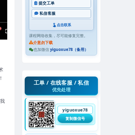
提交工单
私信客服
点击联系
课程网络收集，尽可能修复完整。
介意勿下载
也加微信
yiguoxue78（备用）
术
！
工单 / 在线客服 / 私信
优先处理
自我
yiguoxue78
复制微信号