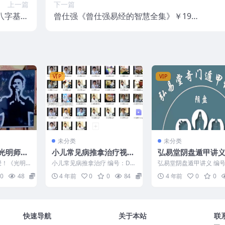
上一篇
下一篇
师八字基础
曾仕强《曾仕强易经的智慧全集》￥198
课程
元（更新中）150集合
VIP
VIP
未分类
未分类
光明师深
小儿常见病推拿治疗视频
弘易堂阴盘遁甲讲义
的优劣吉
合集下载
页pdf
亲授！《光明
小儿常见病推拿治疗 编号：D2
弘易堂阴盘遁甲讲义 编号
、与日主
的优劣吉
2887
2212-162-012
0
48
10
4 年前
0
0
84
1
4 年前
0
0
..
大天机，
门秘
快速导航
关于本站
联