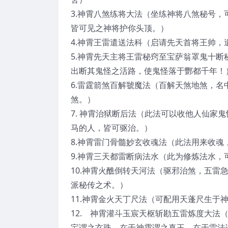
3.神霄八煞练将大法（坐练神将八煞秘号
皆可见之神将护你头顶。）
4.神霄王雷遣送法科（启请先天首将王帅
5.神霄先天主将王雷秘窍至宝萨翁罩鬼十
出断其鬼怪之活路，使鬼怪落于酆都千年！
6.雷霆箭煞百解虢魔法（百解天煞地煞，
煞。）
7. 神霄治狱断后法（此法可以收他人仙家
马的人，皆可驱治。）
8.神霄雷门骨髓妙玄收魂法（此法用来收
9.神霄三天都雷断病法水（此为修炼法水
10.神霄火醮倒转天河法（驱邪治煞，五
派秘传之术。）
11.神霄金火天丁尺法（可配用天蓬尺生于
12. 神霄灌斗玉宸天枢斩勘五雷炼度大
宝谓之玄珠，在于神霄谓之真王，在于雷法