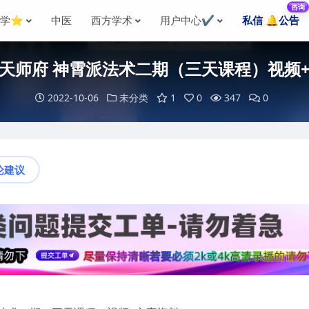
咨询
国学⭐
中医
西方学术
用户中心✔️
私信 🔔公告
天师府 神霄派法术二期（三天课程）视频
2022-10-06
未分类
1
0
347
0
论建议