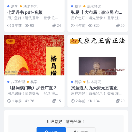
易学
法术符咒
易学
法术符咒
七罡丹书 pdf+音频
弘易 十大布局：事业局.布财
库.斩烂桃花.催桃花.文昌局.
用户您好！请先登录！ 登录 注册
用户您好！请先登录！ 登录 注册
七罡丹书 本课程 罡为四正之意，
大健康局.卖房局.化解官司口
弘易 十大布局：事业局.布财库.斩
3 年前
98
24
4 年前
320
20
包含青龙，白虎...
烂桃花.催桃...
舌.搬家旺宅局.天时催财局
VIP
VIP
八字命理
易学
易学
法术符咒
《格局横门断》罗云广直 228
岚圣道人 九天应元五雷正法.
页(1).pdf
pdf
用户您好！请先登录！ 登录 注册
用户您好！请先登录！ 登录 注册
《格局横门断》罗云广直 228页
岚圣道人 九天应元五雷正法.pdf 2
1 年前
76
15
2 年前
134
20
(1).pdf...
4062...
用户您好！请先登录！