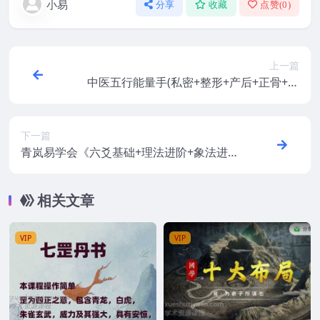
小易
分享
收藏
点赞(
0
)
上一篇
中医五行能量手(私密+整形+产后+正骨+点
穴)视频4集 百度云盘
下一篇
青岚易学会《六爻基础+理法进阶+象法进
阶》课程录音+六爻基础入门最新版电子书
青岚，青岚阁六爻教程录音+PDF
相关文章
VIP
VIP