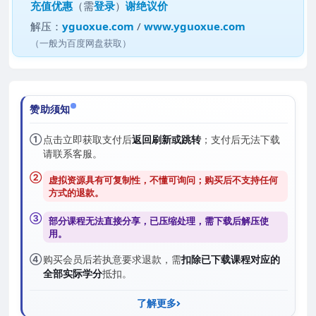
充值优惠
（需
登录
）
谢绝议价
解压：
yguoxue.com
/
www.yguoxue.com
（一般为百度网盘获取）
赞助须知
①
点击立即获取支付后
返回刷新或跳转
；支付后无法下载
请联系客服。
②
虚拟资源具有可复制性，不懂可询问；购买后
不支持任何
方式的退款
。
③
部分课程无法直接分享，已压缩处理，需
下载后解压
使
用。
④
购买会员后若执意要求退款，需
扣除已下载课程对应的
全部实际学分
抵扣。
了解更多