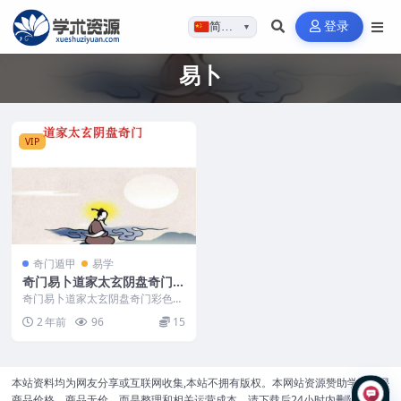
登录
简体…
▼
易卜
VIP
奇门遁甲
易学
奇门易卜道家太玄阴盘奇门彩
色版本PDF文档266页
奇门易卜道家太玄阴盘奇门彩色版
本PDF文档266页 241216
2 年前
96
15
本站资料均为网友分享或互联网收集,本站不拥有版权。本网站资源赞助学分不是
商品价格，商品无价，而是整理和相关运营成本。请下载后24小时内删除！不得